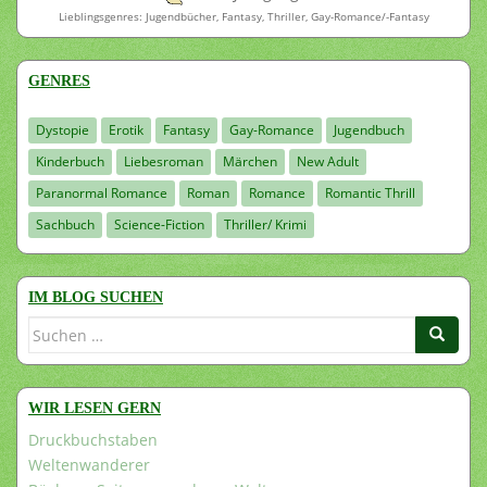
Lieblingsgenres: Jugendbücher, Fantasy, Thriller, Gay-Romance/-Fantasy
GENRES
Dystopie
Erotik
Fantasy
Gay-Romance
Jugendbuch
Kinderbuch
Liebesroman
Märchen
New Adult
Paranormal Romance
Roman
Romance
Romantic Thrill
Sachbuch
Science-Fiction
Thriller/ Krimi
IM BLOG SUCHEN
Suchen
nach:
WIR LESEN GERN
Druckbuchstaben
Weltenwanderer