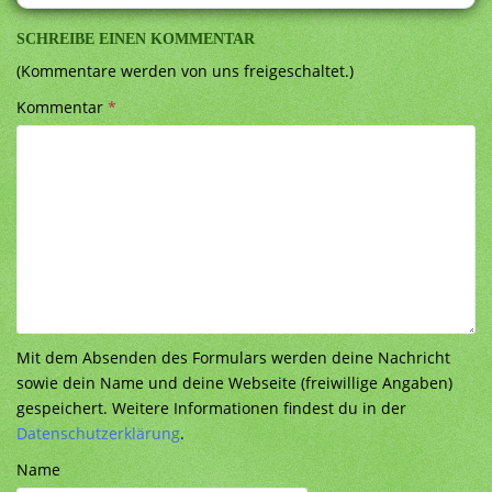
SCHREIBE EINEN KOMMENTAR
(Kommentare werden von uns freigeschaltet.)
Kommentar
*
Mit dem Absenden des Formulars werden deine Nachricht
sowie dein Name und deine Webseite (freiwillige Angaben)
gespeichert. Weitere Informationen findest du in der
Datenschutzerklärung
.
Name