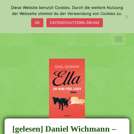
S
Diese Website benutzt Cookies. Durch die weitere Nutzung
k
der Webseite stimmst du der Verwendung von Cookies zu.
i
OK
DATENSCHUTZERKLÄRUNG
p
t
o
TOGGLE
m
a
i
n
c
o
n
t
e
n
t
[gelesen] Daniel Wichmann –