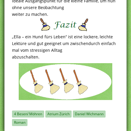
ideale Ausgangspunkt für die kleine Familie, um nun
ohne unsere Beobachtung
weiter zu machen.
„Ella – ein Hund fürs Leben“ ist eine lockere, leichte
Lektüre und gut geeignet um zwischendurch einfach
mal vom stressigen Alltag
abzuschalten.
4 Besen/ Möhren
Atrium Zürich
Daniel Wichmann
Roman