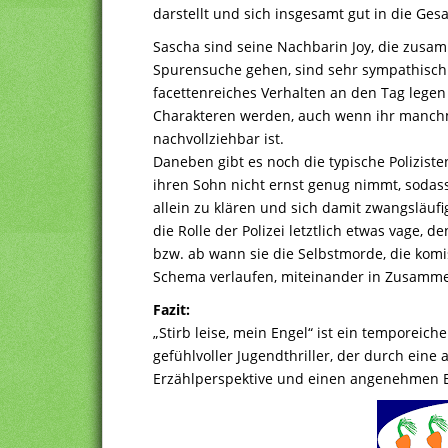
darstellt und sich insgesamt gut in die Ges
Sascha sind seine Nachbarin Joy, die zusa
Spurensuche gehen, sind sehr sympathisch d
facettenreiches Verhalten an den Tag lege
Charakteren werden, auch wenn ihr manchm
nachvollziehbar ist.
Daneben gibt es noch die typische Poliziste
ihren Sohn nicht ernst genug nimmt, sodass
allein zu klären und sich damit zwangsläufi
die Rolle der Polizei letztlich etwas vage, d
bzw. ab wann sie die Selbstmorde, die kom
Schema verlaufen, miteinander in Zusamme
Fazit:
„Stirb leise, mein Engel“ ist ein temporeich
gefühlvoller Jugendthriller, der durch ein
Erzählperspektive und einen angenehmen E