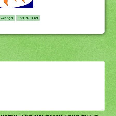
Oetinger
Thriller/ Krimi