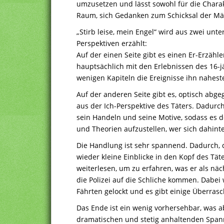
umzusetzen und lässt sowohl für die Charak
Raum, sich Gedanken zum Schicksal der Mä
„Stirb leise, mein Engel“ wird aus zwei unte
Perspektiven erzählt:
Auf der einen Seite gibt es einen Er-Erzähler
hauptsächlich mit den Erlebnissen des 16-j
wenigen Kapiteln die Ereignisse ihn nahest
Auf der anderen Seite gibt es, optisch abge
aus der Ich-Perspektive des Täters. Dadurc
sein Handeln und seine Motive, sodass es d
und Theorien aufzustellen, wer sich dahinte
Die Handlung ist sehr spannend. Dadurch,
wieder kleine Einblicke in den Kopf des Tät
weiterlesen, um zu erfahren, was er als nä
die Polizei auf die Schliche kommen. Dabei
Fährten gelockt und es gibt einige Überr
Das Ende ist ein wenig vorhersehbar, was a
dramatischen und stetig anhaltenden Spa