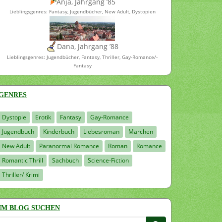
Anja, Jahrgang ’85
Lieblingsgenres: Fantasy, Jugendbücher, New Adult, Dystopien
Dana, Jahrgang ’88
Lieblingsgenres: Jugendbücher, Fantasy, Thriller, Gay-Romance/-
Fantasy
GENRES
Dystopie
Erotik
Fantasy
Gay-Romance
Jugendbuch
Kinderbuch
Liebesroman
Märchen
New Adult
Paranormal Romance
Roman
Romance
Romantic Thrill
Sachbuch
Science-Fiction
Thriller/ Krimi
IM BLOG SUCHEN
Suchen