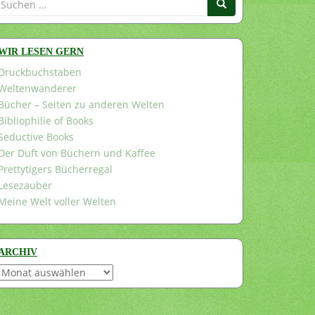
nach:
WIR LESEN GERN
Druckbuchstaben
Weltenwanderer
Bücher – Seiten zu anderen Welten
Bibliophilie of Books
Seductive Books
Der Duft von Büchern und Kaffee
Prettytigers Bücherregal
Lesezauber
Meine Welt voller Welten
ARCHIV
Archiv