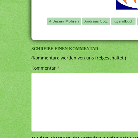
4 Besen/ Möhren
Andreas Götz
Jugendbuch
SCHREIBE EINEN KOMMENTAR
(Kommentare werden von uns freigeschaltet.)
Kommentar
*