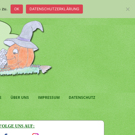
 zu.
OK
DATENSCHUTZERKLÄRUNG
E
ÜBER UNS
IMPRESSUM
DATENSCHUTZ
FOLGE UNS AUF: