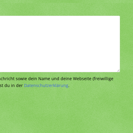
richt sowie dein Name und deine Webseite (freiwillige
st du in der
Datenschutzerklärung
.