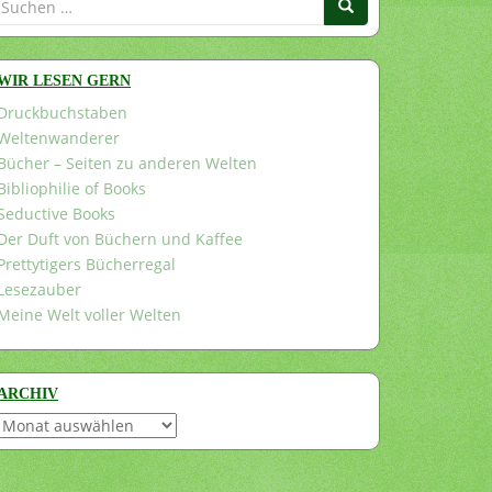
nach:
WIR LESEN GERN
Druckbuchstaben
Weltenwanderer
Bücher – Seiten zu anderen Welten
Bibliophilie of Books
Seductive Books
Der Duft von Büchern und Kaffee
Prettytigers Bücherregal
Lesezauber
Meine Welt voller Welten
ARCHIV
Archiv