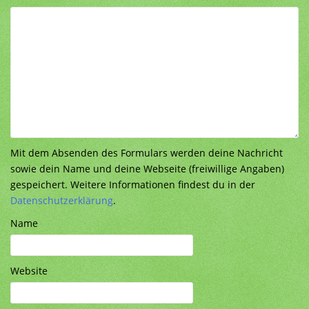
Mit dem Absenden des Formulars werden deine Nachricht
sowie dein Name und deine Webseite (freiwillige Angaben)
gespeichert. Weitere Informationen findest du in der
Datenschutzerklärung
.
Name
Website