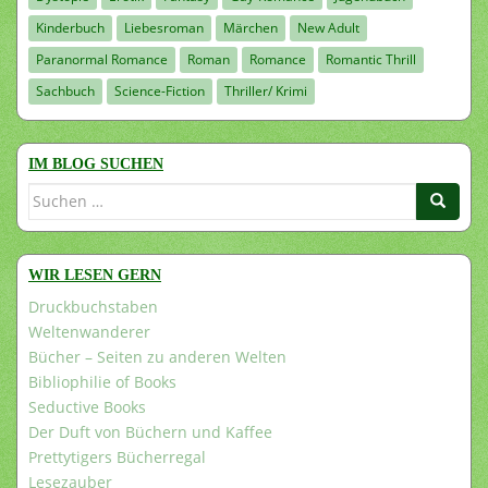
Kinderbuch
Liebesroman
Märchen
New Adult
Paranormal Romance
Roman
Romance
Romantic Thrill
Sachbuch
Science-Fiction
Thriller/ Krimi
IM BLOG SUCHEN
Suchen
nach:
WIR LESEN GERN
Druckbuchstaben
Weltenwanderer
Bücher – Seiten zu anderen Welten
Bibliophilie of Books
Seductive Books
Der Duft von Büchern und Kaffee
Prettytigers Bücherregal
Lesezauber