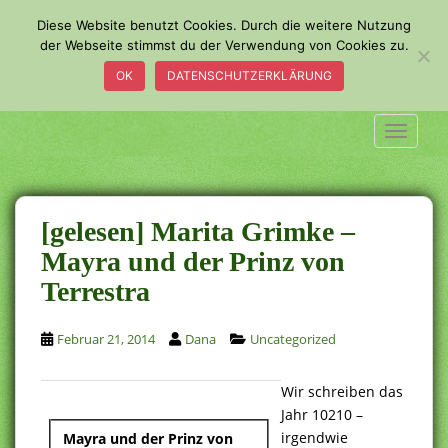
S
Diese Website benutzt Cookies. Durch die weitere Nutzung
k
der Webseite stimmst du der Verwendung von Cookies zu.
i
OK
DATENSCHUTZERKLÄRUNG
p
t
o
TOGGLE
m
a
i
n
[gelesen] Marita Grimke –
c
Mayra und der Prinz von
o
Terrestra
n
t
e
Februar 21, 2014
Dana
Uncategorized
n
t
Wir schreiben das
Jahr 10210 –
irgendwie
Mayra und
der Prinz von