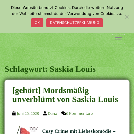
S
Diese Website benutzt Cookies. Durch die weitere Nutzung
k
der Webseite stimmst du der Verwendung von Cookies zu.
i
OK
DATENSCHUTZERKLÄRUNG
p
t
o
TOGGLE
m
a
i
n
Schlagwort:
Saskia Louis
c
o
n
[gehört] Mordsmäßig
t
unverblümt von Saskia Louis
e
n
t
Juni 25, 2023
Dana
6 Kommentare
Cosy Crime mit Liebeskomödie –