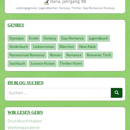
Dana, Jahrgang ’88
Lieblingsgenres: Jugendbücher, Fantasy, Thriller, Gay-Romance/-Fantasy
GENRES
Dystopie
Erotik
Fantasy
Gay-Romance
Jugendbuch
Kinderbuch
Liebesroman
Märchen
New Adult
Paranormal Romance
Roman
Romance
Romantic Thrill
Sachbuch
Science-Fiction
Thriller/ Krimi
IM BLOG SUCHEN
Suchen
nach:
WIR LESEN GERN
Druckbuchstaben
Weltenwanderer