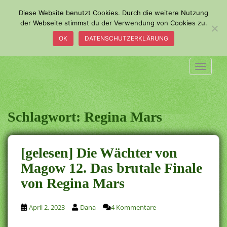
S
Diese Website benutzt Cookies. Durch die weitere Nutzung
k
der Webseite stimmst du der Verwendung von Cookies zu.
i
OK
DATENSCHUTZERKLÄRUNG
p
t
o
TOGGLE
m
a
i
n
Schlagwort:
Regina Mars
c
o
n
[gelesen] Die Wächter von
t
Magow 12. Das brutale Finale
e
von Regina Mars
n
t
April 2, 2023
Dana
4 Kommentare