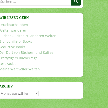
nach:
WIR LESEN GERN
Druckbuchstaben
Weltenwanderer
Bücher – Seiten zu anderen Welten
Bibliophilie of Books
Seductive Books
Der Duft von Büchern und Kaffee
Prettytigers Bücherregal
Lesezauber
Meine Welt voller Welten
ARCHIV
Archiv