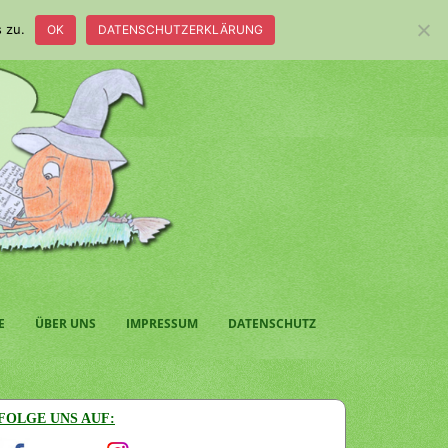
 zu.
OK
DATENSCHUTZERKLÄRUNG
E
ÜBER UNS
IMPRESSUM
DATENSCHUTZ
FOLGE UNS AUF: