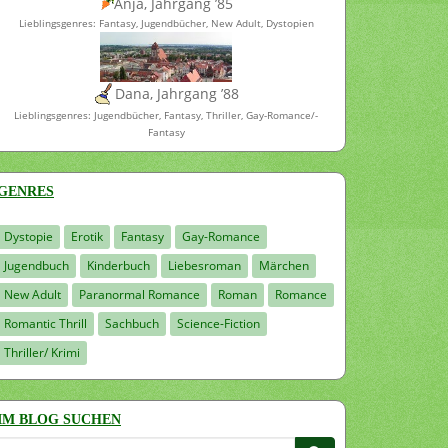
Anja, Jahrgang ’85
Lieblingsgenres: Fantasy, Jugendbücher, New Adult, Dystopien
Dana, Jahrgang ’88
Lieblingsgenres: Jugendbücher, Fantasy, Thriller, Gay-Romance/-
Fantasy
GENRES
Dystopie
Erotik
Fantasy
Gay-Romance
Jugendbuch
Kinderbuch
Liebesroman
Märchen
New Adult
Paranormal Romance
Roman
Romance
Romantic Thrill
Sachbuch
Science-Fiction
Thriller/ Krimi
IM BLOG SUCHEN
Suchen