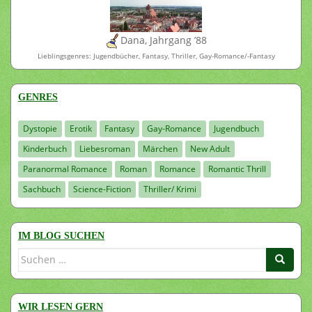
Dana, Jahrgang ’88
Lieblingsgenres: Jugendbücher, Fantasy, Thriller, Gay-Romance/-Fantasy
GENRES
Dystopie
Erotik
Fantasy
Gay-Romance
Jugendbuch
Kinderbuch
Liebesroman
Märchen
New Adult
Paranormal Romance
Roman
Romance
Romantic Thrill
Sachbuch
Science-Fiction
Thriller/ Krimi
IM BLOG SUCHEN
Suchen
nach:
WIR LESEN GERN