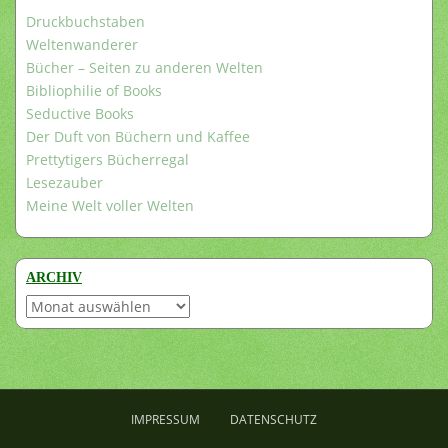
Druckbuchstaben
Weltenwanderer
Bücher – Seiten zu anderen Welten
Bibliophilie of Books
Seductive Books
Der Duft von Büchern und Kaffee
Prettytigers Bücherregal
Lesezauber
Meine Welt voller Welten
ARCHIV
Archiv
IMPRESSUM
DATENSCHUTZ