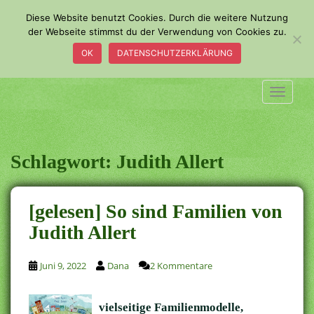
S
Diese Website benutzt Cookies. Durch die weitere Nutzung
k
der Webseite stimmst du der Verwendung von Cookies zu.
i
OK
DATENSCHUTZERKLÄRUNG
p
t
o
TOGGLE
m
a
i
n
Schlagwort:
Judith Allert
c
o
n
[gelesen] So sind Familien von
t
Judith Allert
e
n
t
Juni 9, 2022
Dana
2 Kommentare
vielseitige Familienmodelle,