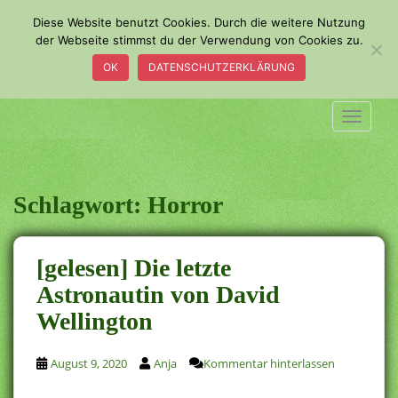
S
Diese Website benutzt Cookies. Durch die weitere Nutzung
k
der Webseite stimmst du der Verwendung von Cookies zu.
i
OK
DATENSCHUTZERKLÄRUNG
p
t
o
TOGGLE
m
a
i
n
Schlagwort:
Horror
c
o
n
[gelesen] Die letzte
t
Astronautin von David
e
Wellington
n
t
August 9, 2020
Anja
Kommentar hinterlassen