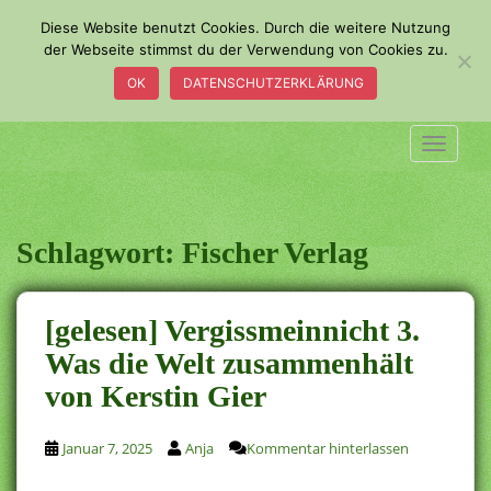
S
Diese Website benutzt Cookies. Durch die weitere Nutzung
k
der Webseite stimmst du der Verwendung von Cookies zu.
i
OK
DATENSCHUTZERKLÄRUNG
p
t
o
TOGGLE
m
a
i
n
Schlagwort:
Fischer Verlag
c
o
n
[gelesen] Vergissmeinnicht 3.
t
Was die Welt zusammenhält
e
von Kerstin Gier
n
t
Januar 7, 2025
Anja
Kommentar hinterlassen