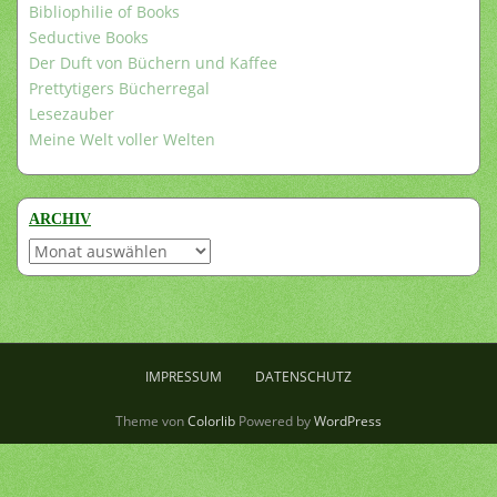
Bibliophilie of Books
Seductive Books
Der Duft von Büchern und Kaffee
Prettytigers Bücherregal
Lesezauber
Meine Welt voller Welten
ARCHIV
Archiv
IMPRESSUM
DATENSCHUTZ
Theme von
Colorlib
Powered by
WordPress