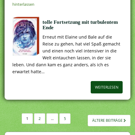
hinterlassen
tolle Fortsetzung mit turbulentem
Ende
Erneut mit Elaine und Bale auf die
Reise zu gehen, hat viel Spaß gemacht
und einen noch viel intensiver in die
Welt eintauchen lassen, in der sie
leben. Und dann kam es ganz anders, als ich es
erwartet hatte…
WEITERLESEN
SEITENNUMMERIERUNG
1
2
…
5
ÄLTERE BEITRÄGE
DER
BEITRÄGE