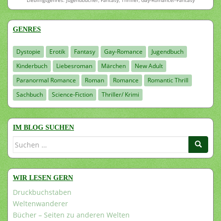
Lieblingsgenres: Jugendbücher, Fantasy, Thriller, Gay-Romance/-Fantasy
GENRES
Dystopie
Erotik
Fantasy
Gay-Romance
Jugendbuch
Kinderbuch
Liebesroman
Märchen
New Adult
Paranormal Romance
Roman
Romance
Romantic Thrill
Sachbuch
Science-Fiction
Thriller/ Krimi
IM BLOG SUCHEN
Suchen
nach:
WIR LESEN GERN
Druckbuchstaben
Weltenwanderer
Bücher – Seiten zu anderen Welten