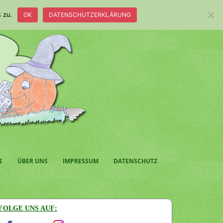
 zu.
OK
DATENSCHUTZERKLÄRUNG
E
ÜBER UNS
IMPRESSUM
DATENSCHUTZ
FOLGE UNS AUF: