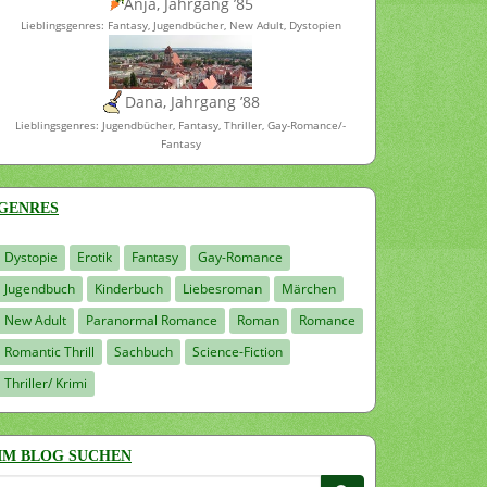
Anja, Jahrgang ’85
Lieblingsgenres: Fantasy, Jugendbücher, New Adult, Dystopien
Dana, Jahrgang ’88
Lieblingsgenres: Jugendbücher, Fantasy, Thriller, Gay-Romance/-
Fantasy
GENRES
Dystopie
Erotik
Fantasy
Gay-Romance
Jugendbuch
Kinderbuch
Liebesroman
Märchen
New Adult
Paranormal Romance
Roman
Romance
Romantic Thrill
Sachbuch
Science-Fiction
Thriller/ Krimi
IM BLOG SUCHEN
Suchen