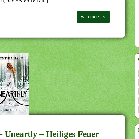
t, den ersten Teil auf […]
WEITERLESEN
 Uneartly – Heiliges Feuer