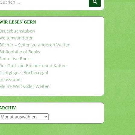
nach:
WIR LESEN GERN
Druckbuchstaben
Weltenwanderer
Bücher – Seiten zu anderen Welten
Bibliophilie of Books
Seductive Books
Der Duft von Büchern und Kaffee
Prettytigers Bücherregal
Lesezauber
Meine Welt voller Welten
ARCHIV
Archiv