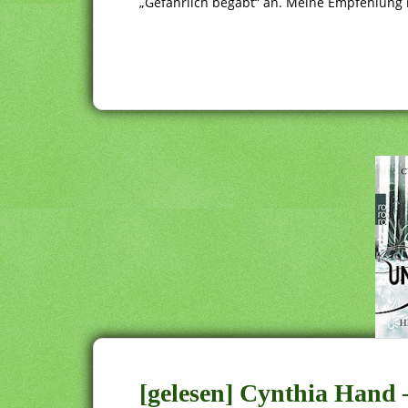
„Gefährlich begabt“ an. Meine Empfehlung is
[gelesen] Cynthia Hand –