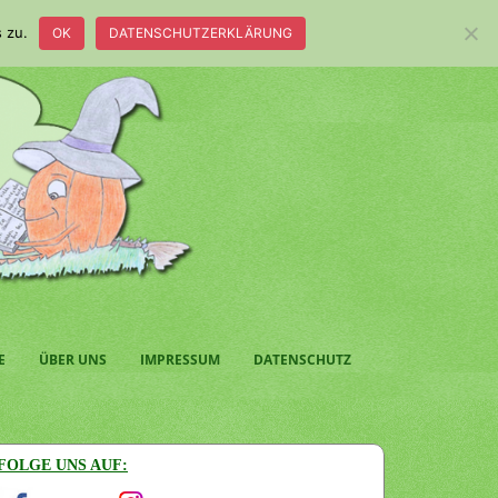
 zu.
OK
DATENSCHUTZERKLÄRUNG
E
ÜBER UNS
IMPRESSUM
DATENSCHUTZ
FOLGE UNS AUF: