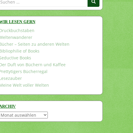
nach:
WIR LESEN GERN
Druckbuchstaben
Weltenwanderer
Bücher – Seiten zu anderen Welten
Bibliophilie of Books
Seductive Books
Der Duft von Büchern und Kaffee
Prettytigers Bücherregal
Lesezauber
Meine Welt voller Welten
ARCHIV
Archiv