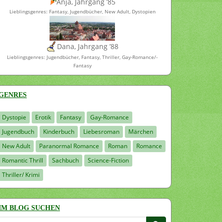
Anja, Jahrgang ’85
Lieblingsgenres: Fantasy, Jugendbücher, New Adult, Dystopien
Dana, Jahrgang ’88
Lieblingsgenres: Jugendbücher, Fantasy, Thriller, Gay-Romance/-
Fantasy
GENRES
Dystopie
Erotik
Fantasy
Gay-Romance
Jugendbuch
Kinderbuch
Liebesroman
Märchen
New Adult
Paranormal Romance
Roman
Romance
Romantic Thrill
Sachbuch
Science-Fiction
Thriller/ Krimi
IM BLOG SUCHEN
Suchen