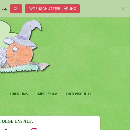
 zu.
OK
DATENSCHUTZERKLÄRUNG
E
ÜBER UNS
IMPRESSUM
DATENSCHUTZ
FOLGE UNS AUF: