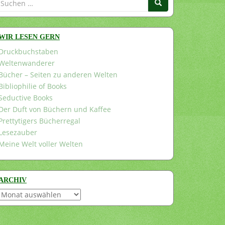
nach:
WIR LESEN GERN
Druckbuchstaben
Weltenwanderer
Bücher – Seiten zu anderen Welten
Bibliophilie of Books
Seductive Books
Der Duft von Büchern und Kaffee
Prettytigers Bücherregal
Lesezauber
Meine Welt voller Welten
ARCHIV
Archiv