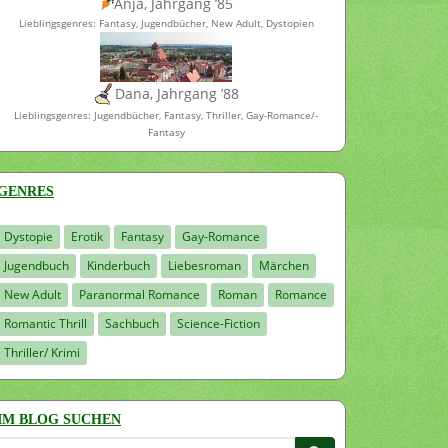
Anja, Jahrgang ’85
Lieblingsgenres: Fantasy, Jugendbücher, New Adult, Dystopien
Dana, Jahrgang ’88
Lieblingsgenres: Jugendbücher, Fantasy, Thriller, Gay-Romance/-
Fantasy
GENRES
Dystopie
Erotik
Fantasy
Gay-Romance
Jugendbuch
Kinderbuch
Liebesroman
Märchen
New Adult
Paranormal Romance
Roman
Romance
Romantic Thrill
Sachbuch
Science-Fiction
Thriller/ Krimi
IM BLOG SUCHEN
Suchen