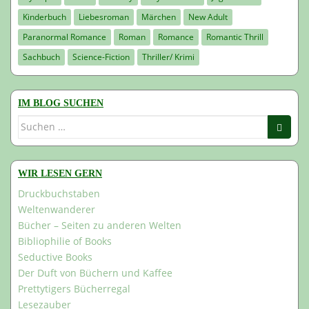
Kinderbuch
Liebesroman
Märchen
New Adult
Paranormal Romance
Roman
Romance
Romantic Thrill
Sachbuch
Science-Fiction
Thriller/ Krimi
IM BLOG SUCHEN
Suchen
nach:
WIR LESEN GERN
Druckbuchstaben
Weltenwanderer
Bücher – Seiten zu anderen Welten
Bibliophilie of Books
Seductive Books
Der Duft von Büchern und Kaffee
Prettytigers Bücherregal
Lesezauber