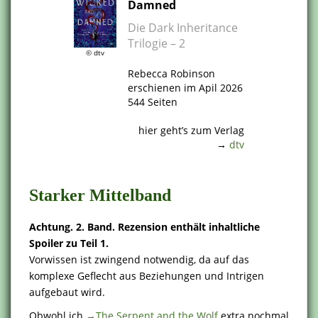
Damned
Die Dark Inheritance
Trilogie – 2
© dtv
.
Rebecca Robinson
erschienen im Apil 2026
544 Seiten
.
hier geht’s zum Verlag
→
dtv
.
Starker Mittelband
Achtung. 2. Band. Rezension enthält inhaltliche
Spoiler zu Teil 1.
Vorwissen ist zwingend notwendig, da auf das
komplexe Geflecht aus Beziehungen und Intrigen
aufgebaut wird.
Obwohl ich
→The Serpent and the Wolf
extra nochmal