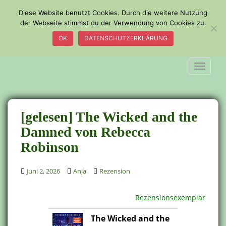
S
Diese Website benutzt Cookies. Durch die weitere Nutzung
k
der Webseite stimmst du der Verwendung von Cookies zu.
i
OK
DATENSCHUTZERKLÄRUNG
p
t
o
TOGGLE
m
a
i
n
[gelesen] The Wicked and the
c
Damned von Rebecca
o
Robinson
n
t
e
Juni 2, 2026
Anja
Rezension
n
t
Rezensionsexemplar
The Wicked and the