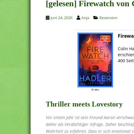
[gelesen] Firewatch von
Juni 24, 2026
Anja
Rezension
Firewa
.
Colin H
erschie
400 Sei
.
.
© dtv
Thriller meets Lovestory
Vor einem Jahr ist sein Freund Aaron versch
daher als Verdächtiger infrage. Daher beschlie
Wahrheit zu erfahren. Dass er sich emotional v