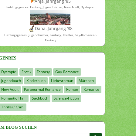
Anja, Jahrgang ’85
Lieblingsgenres: Fantasy, Jugendbücher, New Adult, Dystopien
Dana, Jahrgang ’88
Lieblingsgenres: Jugendbücher, Fantasy, Thriller, Gay-Romance/-
Fantasy
GENRES
Dystopie
Erotik
Fantasy
Gay-Romance
Jugendbuch
Kinderbuch
Liebesroman
Märchen
New Adult
Paranormal Romance
Roman
Romance
Romantic Thrill
Sachbuch
Science-Fiction
Thriller/ Krimi
IM BLOG SUCHEN
Suchen