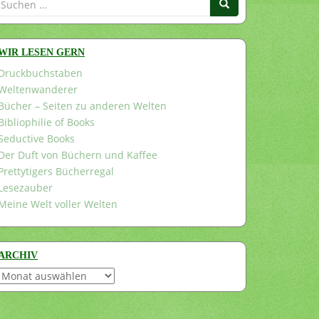
nach:
WIR LESEN GERN
Druckbuchstaben
Weltenwanderer
Bücher – Seiten zu anderen Welten
Bibliophilie of Books
Seductive Books
Der Duft von Büchern und Kaffee
Prettytigers Bücherregal
Lesezauber
Meine Welt voller Welten
ARCHIV
Archiv