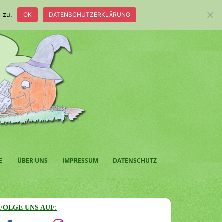
 zu.
OK
DATENSCHUTZERKLÄRUNG
E
ÜBER UNS
IMPRESSUM
DATENSCHUTZ
FOLGE UNS AUF: