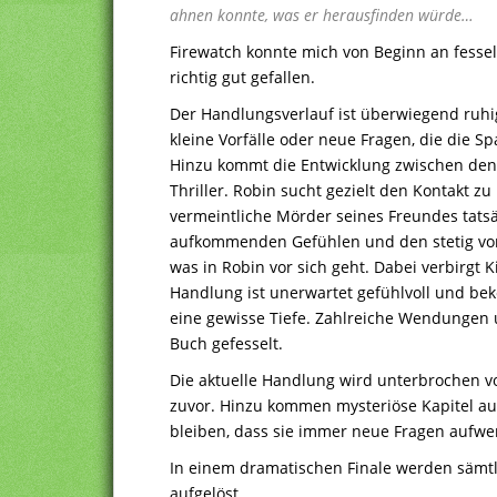
ahnen konnte, was er herausfinden würde…
Firewatch konnte mich von Beginn an fesseln
richtig gut gefallen.
Der Handlungsverlauf ist überwiegend ruhi
kleine Vorfälle oder neue Fragen, die die S
Hinzu kommt die Entwicklung zwischen den 
Thriller. Robin sucht gezielt den Kontakt zu
vermeintliche Mörder seines Freundes tatsä
aufkommenden Gefühlen und den stetig vor
was in Robin vor sich geht. Dabei verbirgt K
Handlung ist unerwartet gefühlvoll und b
eine gewisse Tiefe. Zahlreiche Wendunge
Buch gefesselt.
Die aktuelle Handlung wird unterbrochen v
zuvor. Hinzu kommen mysteriöse Kapitel aus
bleiben, dass sie immer neue Fragen aufwe
In einem dramatischen Finale werden sämt
aufgelöst.