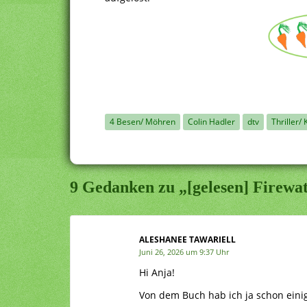
4 Besen/ Möhren
Colin Hadler
dtv
Thriller/ 
9 Gedanken zu „[gelesen] Firewa
ALESHANEE TAWARIELL
Juni 26, 2026 um 9:37 Uhr
Hi Anja!
Von dem Buch hab ich ja schon eini