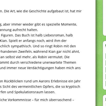
. Die Art, wie die Geschichte aufgebaut ist, hat mir
g, aber immer wieder gibt es spezielle Momente,
pannung aufrecht halten.
Figuren. Das Buch ist halb Liebesroman, halb
 Kian. Spielt er anfangs noch, wird ihm der
chlich sympathisch. Und so ringt Robin mit den
handenen Zweifeln, während Kian gar nicht ahnt,
ian selbst viel mehr, als Robin vermutet. Die
ekommt durch verschiedene unerwartete Themen
n und immer neue Verdächtigungen haben mich ans
on Rückblicken rund um Aarons Erlebnisse ein Jahr
 Sicht des vermeintlichen Opfers, die so kryptisch
rfen und Spekulationsraum lassen.
liche Vorkommnisse – für mich überraschend –