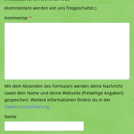
(Kommentare werden von uns freigeschaltet.)
Kommentar
*
Mit dem Absenden des Formulars werden deine Nachricht
sowie dein Name und deine Webseite (freiwillige Angaben)
gespeichert. Weitere Informationen findest du in der
Datenschutzerklärung
.
Name