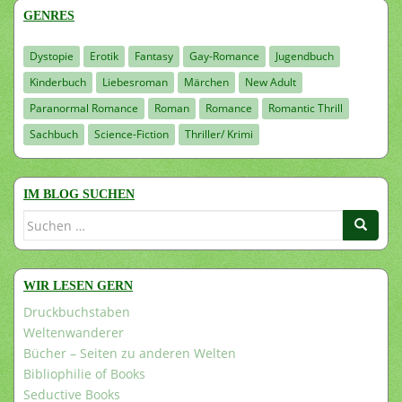
GENRES
Dystopie
Erotik
Fantasy
Gay-Romance
Jugendbuch
Kinderbuch
Liebesroman
Märchen
New Adult
Paranormal Romance
Roman
Romance
Romantic Thrill
Sachbuch
Science-Fiction
Thriller/ Krimi
IM BLOG SUCHEN
Suchen
nach:
WIR LESEN GERN
Druckbuchstaben
Weltenwanderer
Bücher – Seiten zu anderen Welten
Bibliophilie of Books
Seductive Books