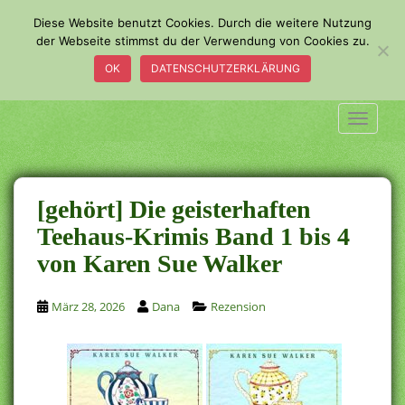
S
Diese Website benutzt Cookies. Durch die weitere Nutzung
k
der Webseite stimmst du der Verwendung von Cookies zu.
i
OK
DATENSCHUTZERKLÄRUNG
p
t
o
TOGGLE
m
a
i
n
[gehört] Die geisterhaften
c
Teehaus-Krimis Band 1 bis 4
o
von Karen Sue Walker
n
t
e
März 28, 2026
Dana
Rezension
n
t