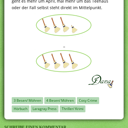
geht es mehr um April, mal mehr um das Teehaus
oder der Fall selbst steht direkt im Mittelpunkt.
–
3 Besen/ Möhren
4 Besen/ Möhren
Cosy Crime
Hörbuch
Laragray Press
Thriller/ Krimi
SCHREIBE EINEN KOMMENTAR