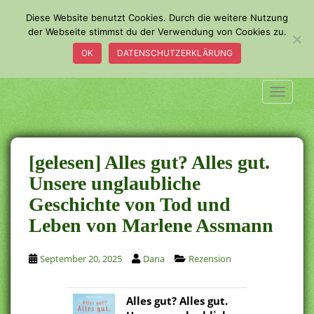
S
Diese Website benutzt Cookies. Durch die weitere Nutzung
k
der Webseite stimmst du der Verwendung von Cookies zu.
i
OK
DATENSCHUTZERKLÄRUNG
p
t
o
TOGGLE
m
a
i
n
[gelesen] Alles gut? Alles gut.
c
Unsere unglaubliche
o
Geschichte von Tod und
n
t
Leben von Marlene Assmann
e
n
September 20, 2025
Dana
Rezension
t
Alles gut? Alles gut.