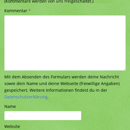
(Kommentare werden von uns freigeschaltet.)
Kommentar
*
Mit dem Absenden des Formulars werden deine Nachricht
sowie dein Name und deine Webseite (freiwillige Angaben)
gespeichert. Weitere Informationen findest du in der
Datenschutzerklärung
.
Name
Website