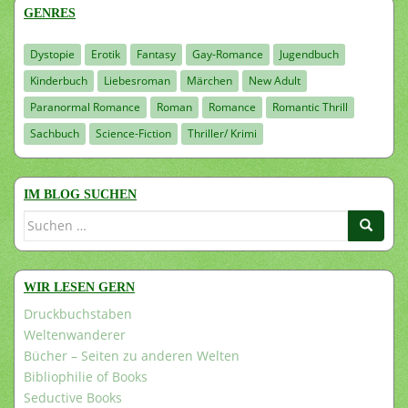
GENRES
Dystopie
Erotik
Fantasy
Gay-Romance
Jugendbuch
Kinderbuch
Liebesroman
Märchen
New Adult
Paranormal Romance
Roman
Romance
Romantic Thrill
Sachbuch
Science-Fiction
Thriller/ Krimi
IM BLOG SUCHEN
Suchen
nach:
WIR LESEN GERN
Druckbuchstaben
Weltenwanderer
Bücher – Seiten zu anderen Welten
Bibliophilie of Books
Seductive Books