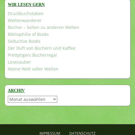
WIR LESEN GERN
Druckbuchstaben
Weltenwanderer
Bücher – Seiten zu anderen Welten
Bibliophilie of Books
Seductive Books
Der Duft von Büchern und Kaffee
Prettytigers Bücherregal
Lesezauber
Meine Welt voller Welten
ARCHIV
Archiv
IMPRESSUM
DATENSCHUTZ