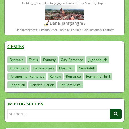
Lieblingsgenres: Fantasy, Jugendbücher, New Adult, Dystopien
Dana, Jahrgang ’88
Lieblingsgenres: Jugendbücher, Fantasy, Thriller, Gay-Romance/-Fantasy
GENRES
Dystopie
Erotik
Fantasy
Gay-Romance
Jugendbuch
Kinderbuch
Liebesroman
Märchen
New Adult
Paranormal Romance
Roman
Romance
Romantic Thrill
Sachbuch
Science-Fiction
Thriller/ Krimi
IM BLOG SUCHEN
Suchen
nach: