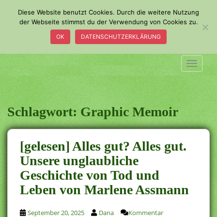
S
Diese Website benutzt Cookies. Durch die weitere Nutzung
k
der Webseite stimmst du der Verwendung von Cookies zu.
i
OK
DATENSCHUTZERKLÄRUNG
p
t
o
TOGGLE
m
a
i
n
Schlagwort:
Graphic Memoir
c
o
n
[gelesen] Alles gut? Alles gut.
t
Unsere unglaubliche
e
Geschichte von Tod und
n
t
Leben von Marlene Assmann
September 20, 2025
Dana
Kommentar