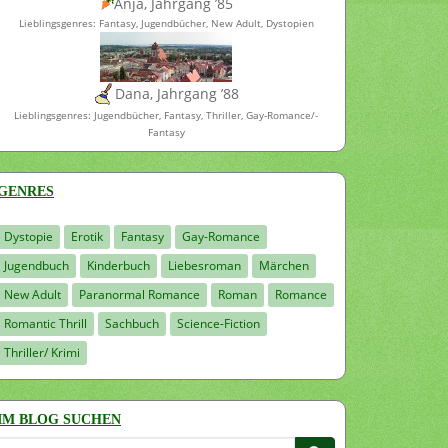
Anja, Jahrgang ’85
Lieblingsgenres: Fantasy, Jugendbücher, New Adult, Dystopien
Dana, Jahrgang ’88
Lieblingsgenres: Jugendbücher, Fantasy, Thriller, Gay-Romance/-
Fantasy
GENRES
Dystopie
Erotik
Fantasy
Gay-Romance
Jugendbuch
Kinderbuch
Liebesroman
Märchen
New Adult
Paranormal Romance
Roman
Romance
Romantic Thrill
Sachbuch
Science-Fiction
Thriller/ Krimi
IM BLOG SUCHEN
Suchen