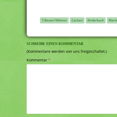
5 Besen/ Möhren
Carlsen
Kinderbuch
Marti
SCHREIBE EINEN KOMMENTAR
(Kommentare werden von uns freigeschaltet.)
Kommentar
*