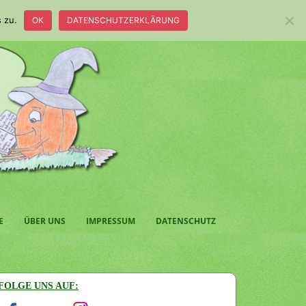
 zu.
OK
DATENSCHUTZERKLÄRUNG
E
ÜBER UNS
IMPRESSUM
DATENSCHUTZ
FOLGE UNS AUF: