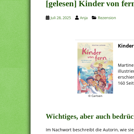
[gelesen] Kinder von fer
Juli 28, 2025
Anja
Rezension
Kinder
Martine 
illustri
erschie
160 Sei
.
© Carlsen
Wichtiges, aber auch bedrü
Im Nachwort beschreibt die Autorin, wie si