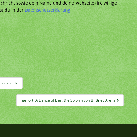
richt sowie dein Name und deine Webseite (freiwillige
st du in der
Datenschutzerklärung
.
hreshälfte
[gehört] A Dance of Lies. Die Spionin von Brittney Arena