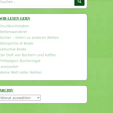
nach:
WIR LESEN GERN
Druckbuchstaben
Weltenwanderer
Bücher – Seiten zu anderen Welten
Bibliophilie of Books
Seductive Books
Der Duft von Büchern und Kaffee
Prettytigers Bücherregal
Lesezauber
Meine Welt voller Welten
ARCHIV
Archiv