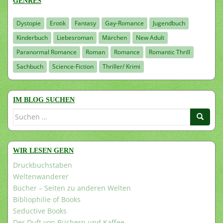
GENRES
Dystopie
Erotik
Fantasy
Gay-Romance
Jugendbuch
Kinderbuch
Liebesroman
Märchen
New Adult
Paranormal Romance
Roman
Romance
Romantic Thrill
Sachbuch
Science-Fiction
Thriller/ Krimi
IM BLOG SUCHEN
Suchen
nach:
WIR LESEN GERN
Druckbuchstaben
Weltenwanderer
Bücher – Seiten zu anderen Welten
Bibliophilie of Books
Seductive Books
Der Duft von Büchern und Kaffee