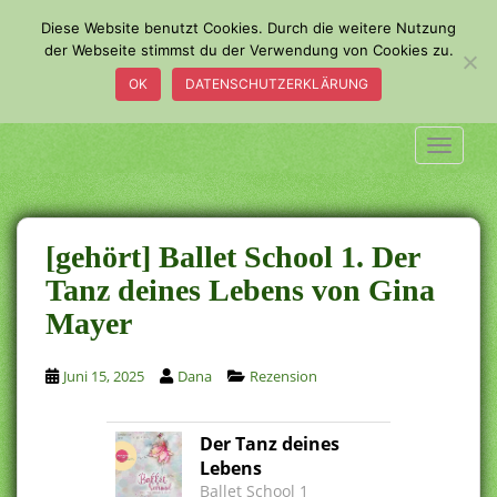
S
Diese Website benutzt Cookies. Durch die weitere Nutzung
k
der Webseite stimmst du der Verwendung von Cookies zu.
i
OK
DATENSCHUTZERKLÄRUNG
p
t
o
TOGGLE
m
a
i
n
[gehört] Ballet School 1. Der
c
Tanz deines Lebens von Gina
o
Mayer
n
t
e
Juni 15, 2025
Dana
Rezension
n
t
Der Tanz deines
Lebens
Ballet School 1