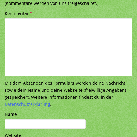
(Kommentare werden von uns freigeschaltet.)
Kommentar
*
Mit dem Absenden des Formulars werden deine Nachricht
sowie dein Name und deine Webseite (freiwillige Angaben)
gespeichert. Weitere Informationen findest du in der
Datenschutzerklärung
.
Name
Website