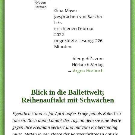
©Argon
.
Hörbuch
Gina Mayer
gesprochen von Sascha
Icks
erschienen Februar
2022
ungekürzte Lesung: 226
Minuten
.
hier geht’s zum
Hörbuch-Verlag
→
Argon Hörbuch
.
Blick in die Ballettwelt;
Reihenauftakt mit Schwächen
Eigentlich stand es für April außer Frage jemals Ballett zu
tanzen. Doch dann kommt der Tag, an dem sie eine Wette
gegen ihre Freundin verliert und mit zum Probetraining
muss. Mitten in der Klasse der Fortgeschrittenen hat sie