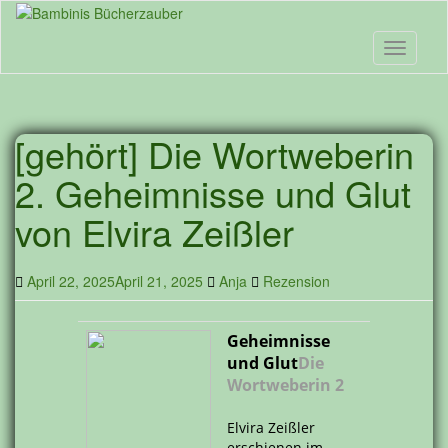
Skip
to
main
Toggle n
content
[gehört] Die Wortweberin
2. Geheimnisse und Glut
von Elvira Zeißler
April 22, 2025
April 21, 2025
Anja
Rezension
Geheimnisse
und Glut
Die
Wortweberin 2
Elvira Zeißler
erschienen im