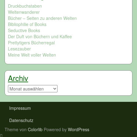
Druckbuchstaben
Weltenwanderer
Bücher – Seiten zu anderen Welten
Bibliophilie of Books
Seductive Books
Der Duft von Büchern und Kaffee
Prettytigers Bücherregal
Lesezauber
Meine Welt voller Welten
Archiv
Archiv
Impressum
Datenschutz
Theme von
Colorlib
Powered by
WordPress