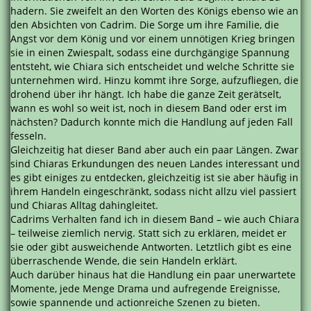
hadern. Sie zweifelt an den Worten des Königs ebenso wie an
den Absichten von Cadrim. Die Sorge um ihre Familie, die
Angst vor dem König und vor einem unnötigen Krieg bringen
sie in einen Zwiespalt, sodass eine durchgängige Spannung
entsteht, wie Chiara sich entscheidet und welche Schritte sie
unternehmen wird. Hinzu kommt ihre Sorge, aufzufliegen, die
drohend über ihr hängt. Ich habe die ganze Zeit gerätselt,
wann es wohl so weit ist, noch in diesem Band oder erst im
nächsten? Dadurch konnte mich die Handlung auf jeden Fall
fesseln.
Gleichzeitig hat dieser Band aber auch ein paar Längen. Zwar
sind Chiaras Erkundungen des neuen Landes interessant und
es gibt einiges zu entdecken, gleichzeitig ist sie aber häufig in
ihrem Handeln eingeschränkt, sodass nicht allzu viel passiert
und Chiaras Alltag dahingleitet.
Cadrims Verhalten fand ich in diesem Band – wie auch Chiara
– teilweise ziemlich nervig. Statt sich zu erklären, meidet er
sie oder gibt ausweichende Antworten. Letztlich gibt es eine
überraschende Wende, die sein Handeln erklärt.
Auch darüber hinaus hat die Handlung ein paar unerwartete
Momente, jede Menge Drama und aufregende Ereignisse,
sowie spannende und actionreiche Szenen zu bieten.