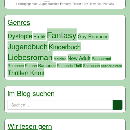
Lieblingsgenres: Jugendbücher, Fantasy, Thriller, Gay-Romance/-Fantasy
Genres
Fantasy
Dystopie
Erotik
Gay-Romance
Jugendbuch
Kinderbuch
Liebesroman
New Adult
Paranormal
Märchen
Romance
Romance
Roman
Romantic Thrill
Sachbuch
Science-Fiction
Thriller/ Krimi
im Blog suchen
Suchen
nach:
Wir lesen gern