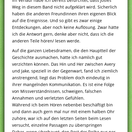
Im Verlauf habe ich bereits befürchtet, dass Josies
Weg in diesem Band nicht aufgeklärt wird. Sicherlich
haben die anderen Freundinnen ihren eigenen Blick
auf die Ereignisse. Und so gibt es zwar einige
Entdeckungen, aber noch keine Auflösung. Zwar hätte
ich die Antwort gern, denke aber nicht, dass ich die
anderen Teile hören/ lesen werde.
Auf die ganzen Liebesdramen, die den Hauptteil der
Geschichte ausmachen, hätte ich nämlich gut
verzichten können. Das Hin und Her zwischen Avery
und Jake, speziell in der Gegenwart, fand ich ziemlich
anstrengend, liegt das Problem doch eindeutig in
ihrer mangelnden Kommunikation. Es ist eine Folge
von Missverständnissen, schweigen, falschen
Annahmen und verletzten Gefühlen.
Während ich beim Hören nebenbei beschäftigt bin
und dann auch gern mal nur mit einem halben Ohr
zuhöre, war ich auf den letzten Seiten beim Lesen
versucht, einzelne Passagen zu überspringen
Daher, wenn überhaupt, den Rest der Reihe nur per