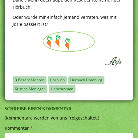
Hörbuch.
Oder würde mir einfach jemand verraten, was mit
Josie passiert ist?
3 Besen/ Möhren
Hörbuch
Hörbuch Hamburg
Kristina Moninger
Liebesroman
SCHREIBE EINEN KOMMENTAR
(Kommentare werden von uns freigeschaltet.)
Kommentar
*