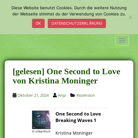
S
Diese Website benutzt Cookies. Durch die weitere Nutzung
k
der Webseite stimmst du der Verwendung von Cookies zu.
i
OK
DATENSCHUTZERKLÄRUNG
p
t
o
TOGGLE
m
a
i
n
[gelesen] One Second to Love
c
von Kristina Moninger
o
n
Oktober 21, 2024
Anja
Rezension
t
e
n
One Second to Love
t
Breaking Waves 1
© silberfisch
Kristina Moninger