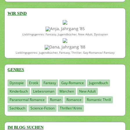
WIR SIND
Anja, Jahrgang ’85
Lieblingsgenres: Fantasy, Jugendbücher, New Adult, Dystopien
Dana, Jahrgang ’88
Lieblingsgenres: Jugendbücher, Fantasy, Thriller, Gay-Romance/-Fantasy
GENRES
Dystopie
Erotik
Fantasy
Gay-Romance
Jugendbuch
Kinderbuch
Liebesroman
Märchen
New Adult
Paranormal Romance
Roman
Romance
Romantic Thrill
Sachbuch
Science-Fiction
Thriller/ Krimi
IM BLOG SUCHEN