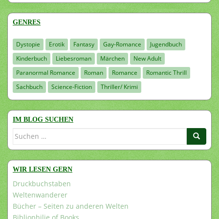
GENRES
Dystopie
Erotik
Fantasy
Gay-Romance
Jugendbuch
Kinderbuch
Liebesroman
Märchen
New Adult
Paranormal Romance
Roman
Romance
Romantic Thrill
Sachbuch
Science-Fiction
Thriller/ Krimi
IM BLOG SUCHEN
Suchen
nach:
WIR LESEN GERN
Druckbuchstaben
Weltenwanderer
Bücher – Seiten zu anderen Welten
Bibliophilie of Books