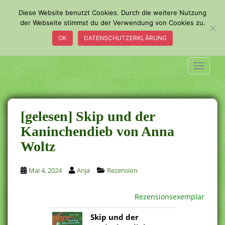
S
Diese Website benutzt Cookies. Durch die weitere Nutzung
k
der Webseite stimmst du der Verwendung von Cookies zu.
i
OK
DATENSCHUTZERKLÄRUNG
p
t
o
TOGGLE
m
a
i
n
[gelesen] Skip und der
c
Kaninchendieb von Anna
o
Woltz
n
t
e
Mai 4, 2024
Anja
Rezension
n
t
Rezensionsexemplar
Skip und der