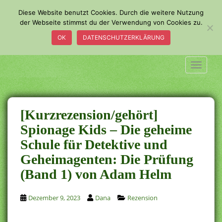
S
Diese Website benutzt Cookies. Durch die weitere Nutzung
k
der Webseite stimmst du der Verwendung von Cookies zu.
i
OK
DATENSCHUTZERKLÄRUNG
p
t
o
TOGGLE
m
a
i
n
[Kurzrezension/gehört]
c
Spionage Kids – Die geheime
o
Schule für Detektive und
n
t
Geheimagenten: Die Prüfung
e
(Band 1) von Adam Helm
n
t
Dezember 9, 2023
Dana
Rezension