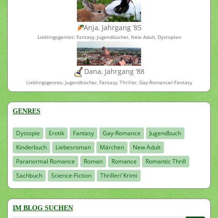
Anja, Jahrgang ’85
Lieblingsgenres: Fantasy, Jugendbücher, New Adult, Dystopien
Dana, Jahrgang ’88
Lieblingsgenres: Jugendbücher, Fantasy, Thriller, Gay-Romance/-Fantasy
GENRES
Dystopie
Erotik
Fantasy
Gay-Romance
Jugendbuch
Kinderbuch
Liebesroman
Märchen
New Adult
Paranormal Romance
Roman
Romance
Romantic Thrill
Sachbuch
Science-Fiction
Thriller/ Krimi
IM BLOG SUCHEN