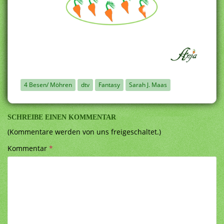
4 Besen/ Möhren
dtv
Fantasy
Sarah J. Maas
SCHREIBE EINEN KOMMENTAR
(Kommentare werden von uns freigeschaltet.)
Kommentar
*