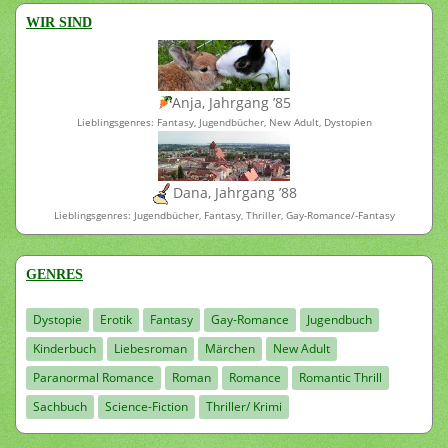
WIR SIND
Anja, Jahrgang ’85
Lieblingsgenres: Fantasy, Jugendbücher, New Adult, Dystopien
Dana, Jahrgang ’88
Lieblingsgenres: Jugendbücher, Fantasy, Thriller, Gay-Romance/-Fantasy
GENRES
Dystopie
Erotik
Fantasy
Gay-Romance
Jugendbuch
Kinderbuch
Liebesroman
Märchen
New Adult
Paranormal Romance
Roman
Romance
Romantic Thrill
Sachbuch
Science-Fiction
Thriller/ Krimi