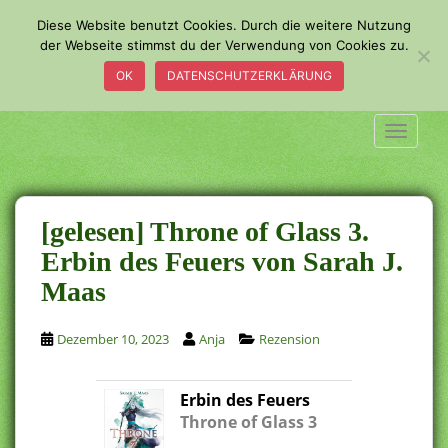
S
Diese Website benutzt Cookies. Durch die weitere Nutzung
k
der Webseite stimmst du der Verwendung von Cookies zu.
i
OK
DATENSCHUTZERKLÄRUNG
p
t
o
TOGGLE
m
a
i
n
[gelesen] Throne of Glass 3.
c
Erbin des Feuers von Sarah J.
o
Maas
n
t
e
Dezember 10, 2023
Anja
Rezension
n
t
Erbin des Feuers
Throne of Glass 3
.