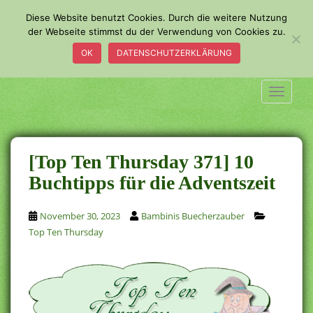
S
Diese Website benutzt Cookies. Durch die weitere Nutzung
k
der Webseite stimmst du der Verwendung von Cookies zu.
i
OK
DATENSCHUTZERKLÄRUNG
p
t
o
TOGGLE
m
a
i
n
[Top Ten Thursday 371] 10
c
Buchtipps für die Adventszeit
o
n
November 30, 2023
Bambinis Buecherzauber
t
Top Ten Thursday
e
n
t