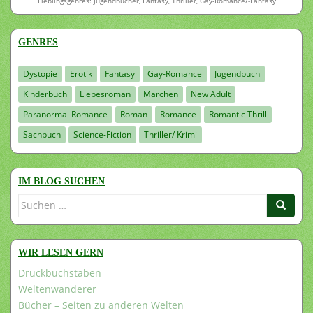
Lieblingsgenres: Jugendbücher, Fantasy, Thriller, Gay-Romance/-Fantasy
GENRES
Dystopie
Erotik
Fantasy
Gay-Romance
Jugendbuch
Kinderbuch
Liebesroman
Märchen
New Adult
Paranormal Romance
Roman
Romance
Romantic Thrill
Sachbuch
Science-Fiction
Thriller/ Krimi
IM BLOG SUCHEN
Suchen
nach:
WIR LESEN GERN
Druckbuchstaben
Weltenwanderer
Bücher – Seiten zu anderen Welten