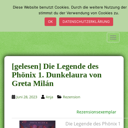
S
Diese Website benutzt Cookies. Durch die weitere Nutzung der
k
stimmst du der Verwendung von Cookies zu.
i
OK
DATENSCHUTZERKLÄRUNG
p
t
o
TOGGLE
m
a
i
n
[gelesen] Die Legende des
c
Phönix 1. Dunkelaura von
o
Greta Milán
n
t
e
Juni 28, 2023
Anja
Rezension
n
t
Rezensionsexemplar
Die Legende des Phönix 1