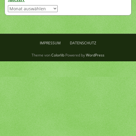
Archiv
IMPRESSUM
DATENSCHUTZ
Theme von
Colorlib
Powered by
WordPress