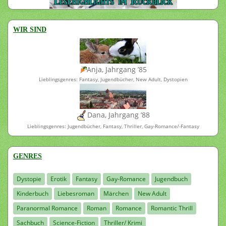
WIR SIND
Anja, Jahrgang ’85
Lieblingsgenres: Fantasy, Jugendbücher, New Adult, Dystopien
Dana, Jahrgang ’88
Lieblingsgenres: Jugendbücher, Fantasy, Thriller, Gay-Romance/-Fantasy
GENRES
Dystopie
Erotik
Fantasy
Gay-Romance
Jugendbuch
Kinderbuch
Liebesroman
Märchen
New Adult
Paranormal Romance
Roman
Romance
Romantic Thrill
Sachbuch
Science-Fiction
Thriller/ Krimi