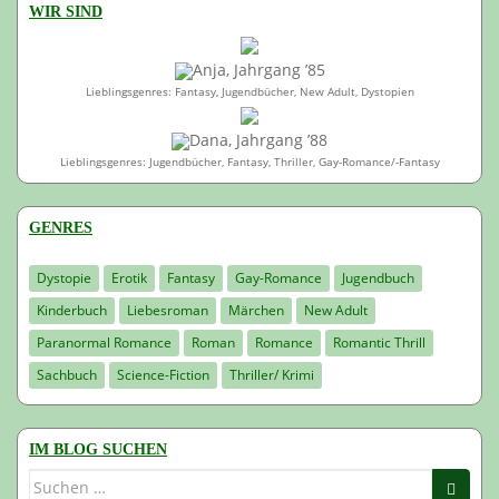
WIR SIND
Anja, Jahrgang ’85
Lieblingsgenres: Fantasy, Jugendbücher, New Adult, Dystopien
Dana, Jahrgang ’88
Lieblingsgenres: Jugendbücher, Fantasy, Thriller, Gay-Romance/-Fantasy
GENRES
Dystopie
Erotik
Fantasy
Gay-Romance
Jugendbuch
Kinderbuch
Liebesroman
Märchen
New Adult
Paranormal Romance
Roman
Romance
Romantic Thrill
Sachbuch
Science-Fiction
Thriller/ Krimi
IM BLOG SUCHEN
Suchen