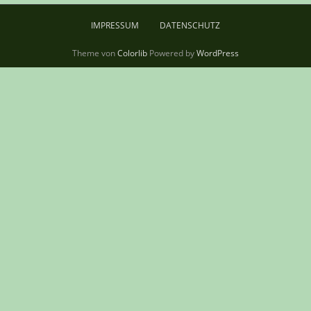
IMPRESSUM
DATENSCHUTZ
Theme von
Colorlib
Powered by
WordPress