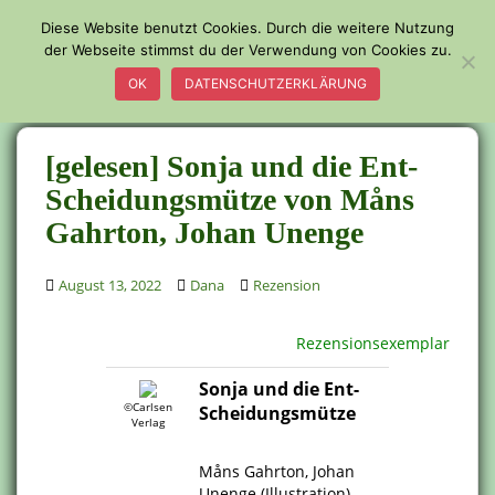
S
Diese Website benutzt Cookies. Durch die weitere Nutzung
k
der Webseite stimmst du der Verwendung von Cookies zu.
TOGGLE
i
OK
DATENSCHUTZERKLÄRUNG
p
t
o
[gelesen] Sonja und die Ent-
m
a
Scheidungsmütze von Måns
i
Gahrton, Johan Unenge
n
c
August 13, 2022
Dana
Rezension
o
n
t
Rezensionsexemplar
e
Sonja und die Ent-
n
©Carlsen
Scheidungsmütze
t
Verlag
.
Måns Gahrton, Johan
Unenge (Illustration)