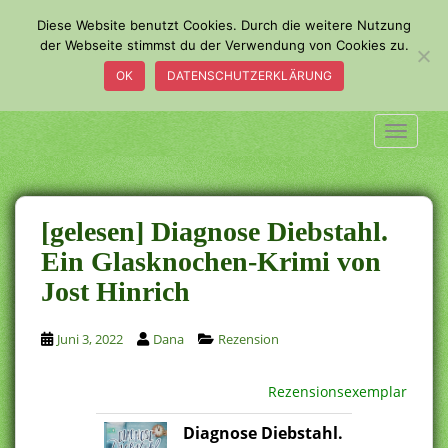
S
Diese Website benutzt Cookies. Durch die weitere Nutzung
k
der Webseite stimmst du der Verwendung von Cookies zu.
i
OK
DATENSCHUTZERKLÄRUNG
p
t
o
TOGGLE
m
a
i
n
[gelesen] Diagnose Diebstahl.
c
Ein Glasknochen-Krimi von
o
Jost Hinrich
n
t
e
Juni 3, 2022
Dana
Rezension
n
t
Rezensionsexemplar
Diagnose Diebstahl.