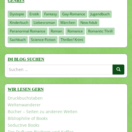
GENRES
Dystopie
Erotik
Fantasy
Gay-Romance
Jugendbuch
Kinderbuch
Liebesroman
Märchen
New Adult
Paranormal Romance
Roman
Romance
Romantic Thrill
Sachbuch
Science-Fiction
Thriller/ Krimi
IM BLOG SUCHEN
Suchen
nach:
WIR LESEN GERN
Druckbuchstaben
Weltenwanderer
Bücher – Seiten zu anderen Welten
Bibliophilie of Books
Seductive Books
Der Duft von Büchern und Kaffee