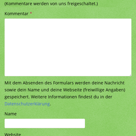
(Kommentare werden von uns freigeschaltet.)
Kommentar
*
Mit dem Absenden des Formulars werden deine Nachricht
sowie dein Name und deine Webseite (freiwillige Angaben)
gespeichert. Weitere Informationen findest du in der
Datenschutzerklärung
.
Name
Website