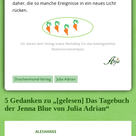
daher, die so manche Ereignisse in ein neues Licht
rücken.
Ich danke dem Verlag sowie NetGalley für das bereitgestellte
Rezensionsexemplar.
Drachenmond-Verlag
Julia Adrian
5 Gedanken zu „[gelesen] Das Tagebuch
der Jenna Blue von Julia Adrian“
ALESHANEE