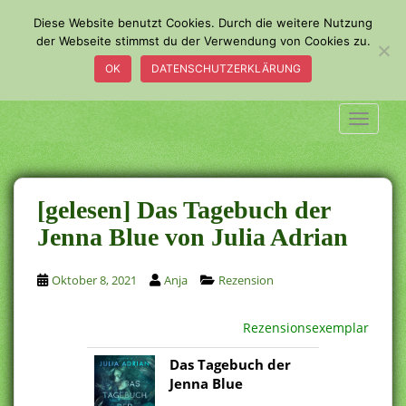
S
Diese Website benutzt Cookies. Durch die weitere Nutzung
k
der Webseite stimmst du der Verwendung von Cookies zu.
i
OK
DATENSCHUTZERKLÄRUNG
p
t
o
TOGGLE
m
a
i
n
[gelesen] Das Tagebuch der
c
Jenna Blue von Julia Adrian
o
n
Oktober 8, 2021
Anja
Rezension
t
e
n
Rezensionsexemplar
t
Das Tagebuch der
Jenna Blue