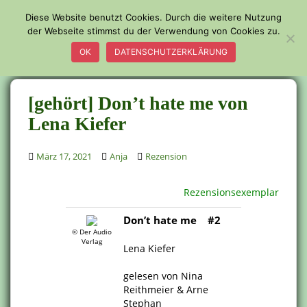
S
Diese Website benutzt Cookies. Durch die weitere Nutzung
k
der Webseite stimmst du der Verwendung von Cookies zu.
TOGGLE
i
OK
DATENSCHUTZERKLÄRUNG
p
t
o
[gehört] Don’t hate me von
m
a
Lena Kiefer
i
n
März 17, 2021
Anja
Rezension
c
o
Rezensionsexemplar
n
t
Don’t hate me #2
e
© Der Audio
Verlag
n
Lena Kiefer
t
.
gelesen von Nina
Reithmeier & Arne
Stephan