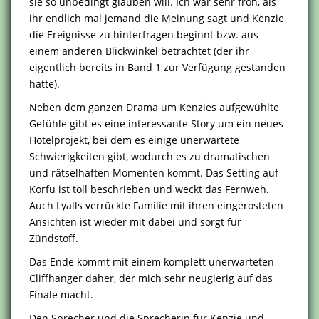
sie so unbedingt glauben will. Ich war sehr froh, als
ihr endlich mal jemand die Meinung sagt und Kenzie
die Ereignisse zu hinterfragen beginnt bzw. aus
einem anderen Blickwinkel betrachtet (der ihr
eigentlich bereits in Band 1 zur Verfügung gestanden
hatte).
Neben dem ganzen Drama um Kenzies aufgewühlte
Gefühle gibt es eine interessante Story um ein neues
Hotelprojekt, bei dem es einige unerwartete
Schwierigkeiten gibt, wodurch es zu dramatischen
und rätselhaften Momenten kommt. Das Setting auf
Korfu ist toll beschrieben und weckt das Fernweh.
Auch Lyalls verrückte Familie mit ihren eingerosteten
Ansichten ist wieder mit dabei und sorgt für
Zündstoff.
Das Ende kommt mit einem komplett unerwarteten
Cliffhanger daher, der mich sehr neugierig auf das
Finale macht.
Den Sprecher und die Sprecherin für Kenzie und