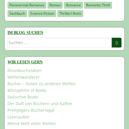
Paranormal Romance
Roman
Romance
Romantic Thrill
Sachbuch
Science-Fiction
Thriller/ Krimi
IM BLOG SUCHEN
Suchen
nach:
WIR LESEN GERN
Druckbuchstaben
Weltenwanderer
Bücher – Seiten zu anderen Welten
Bibliophilie of Books
Seductive Books
Der Duft von Büchern und Kaffee
Prettytigers Bücherregal
Lesezauber
Meine Welt voller Welten