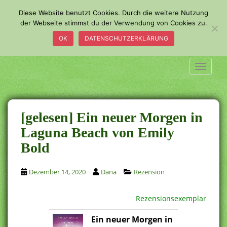
S
Diese Website benutzt Cookies. Durch die weitere Nutzung
k
der Webseite stimmst du der Verwendung von Cookies zu.
i
OK
DATENSCHUTZERKLÄRUNG
p
t
o
TOGGLE
m
a
i
n
[gelesen] Ein neuer Morgen in
c
Laguna Beach von Emily
o
Bold
n
t
e
Dezember 14, 2020
Dana
Rezension
n
t
Rezensionsexemplar
Ein neuer Morgen in