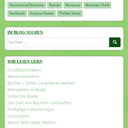
Paranormal Romance
Roman
Romance
Romantic Thrill
Sachbuch
Science-Fiction
Thriller/ Krimi
IM BLOG SUCHEN
Suchen
nach:
WIR LESEN GERN
Druckbuchstaben
Weltenwanderer
Bücher – Seiten zu anderen Welten
Bibliophilie of Books
Seductive Books
Der Duft von Büchern und Kaffee
Prettytigers Bücherregal
Lesezauber
Meine Welt voller Welten