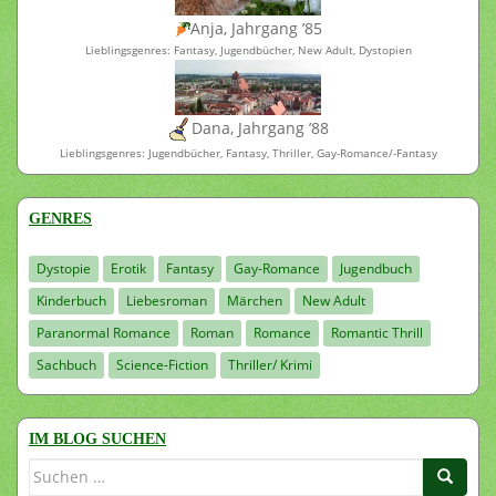
Anja, Jahrgang ’85
Lieblingsgenres: Fantasy, Jugendbücher, New Adult, Dystopien
Dana, Jahrgang ’88
Lieblingsgenres: Jugendbücher, Fantasy, Thriller, Gay-Romance/-Fantasy
GENRES
Dystopie
Erotik
Fantasy
Gay-Romance
Jugendbuch
Kinderbuch
Liebesroman
Märchen
New Adult
Paranormal Romance
Roman
Romance
Romantic Thrill
Sachbuch
Science-Fiction
Thriller/ Krimi
IM BLOG SUCHEN
Suchen
nach: