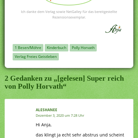
Ich danke dem Verlag sowie NetGalley für das bereitgestellte
Rezensionsexemplar.
1 Besen/Möhre
Kinderbuch
Polly Horvath
Verlag Freies Geistleben
2 Gedanken zu „[gelesen] Super reich
von Polly Horvath“
ALESHANEE
Dezember 3, 2020 um 7:28 Uhr
Hi Anja,
das klingt ja echt sehr abstrus und scheint