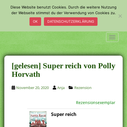
S
Diese Website benutzt Cookies. Durch die weitere Nutzung
k
der Webseite stimmst du der Verwendung von Cookies zu.
i
OK
DATENSCHUTZERKLÄRUNG
p
t
o
TOGGLE
m
a
i
n
[gelesen] Super reich von Polly
c
Horvath
o
n
November 20, 2020
Anja
Rezension
t
e
n
Rezensionsexemplar
t
Super reich