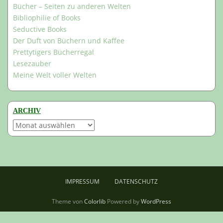
Bücher – Seiten zu anderen Welten
Bibliophilie of Books
Seductive Books
Der Duft von Büchern und Kaffee
Prettytigers Bücherregal
Lesezauber
Meine Welt voller Welten
ARCHIV
Archiv
IMPRESSUM
DATENSCHUTZ
Theme von
Colorlib
Powered by
WordPress