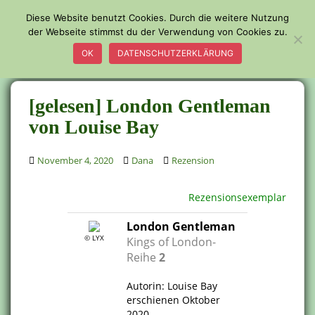
S
Diese Website benutzt Cookies. Durch die weitere Nutzung
k
der Webseite stimmst du der Verwendung von Cookies zu.
TOGGLE
i
OK
DATENSCHUTZERKLÄRUNG
p
t
o
[gelesen] London Gentleman
m
a
von Louise Bay
i
n
November 4, 2020
Dana
Rezension
c
o
Rezensionsexemplar
n
t
London Gentleman
e
© LYX
Kings of London-
n
Reihe
2
t
.
Autorin: Louise Bay
erschienen Oktober
2020