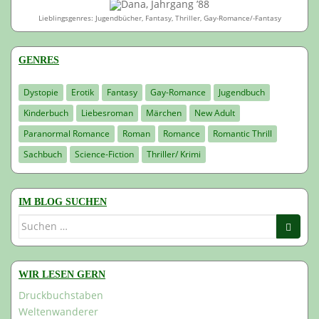
Dana, Jahrgang ’88
Lieblingsgenres: Jugendbücher, Fantasy, Thriller, Gay-Romance/-Fantasy
GENRES
Dystopie
Erotik
Fantasy
Gay-Romance
Jugendbuch
Kinderbuch
Liebesroman
Märchen
New Adult
Paranormal Romance
Roman
Romance
Romantic Thrill
Sachbuch
Science-Fiction
Thriller/ Krimi
IM BLOG SUCHEN
Suchen
nach:
WIR LESEN GERN
Druckbuchstaben
Weltenwanderer