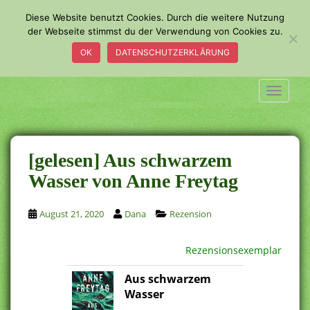
S
Diese Website benutzt Cookies. Durch die weitere Nutzung
k
der Webseite stimmst du der Verwendung von Cookies zu.
i
OK
DATENSCHUTZERKLÄRUNG
p
t
o
TOGGLE
m
a
i
n
[gelesen] Aus schwarzem
c
Wasser von Anne Freytag
o
n
August 21, 2020
Dana
Rezension
t
e
n
Rezensionsexemplar
t
Aus schwarzem
Wasser