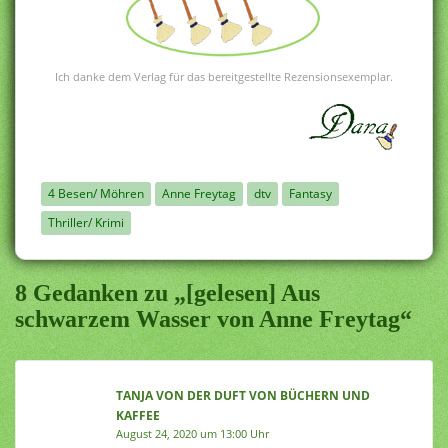
Ich danke dem Verlag für das bereitgestellte Rezensionsexemplar.
4 Besen/ Möhren
Anne Freytag
dtv
Fantasy
Thriller/ Krimi
8 Gedanken zu „[gelesen] Aus
schwarzem Wasser von Anne Freytag“
TANJA VON DER DUFT VON BÜCHERN UND
KAFFEE
August 24, 2020 um 13:00 Uhr