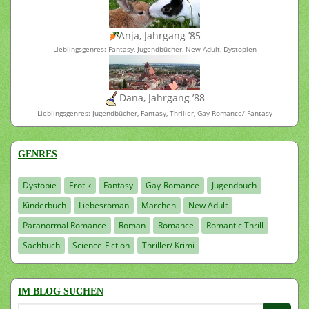
Anja, Jahrgang ’85
Lieblingsgenres: Fantasy, Jugendbücher, New Adult, Dystopien
Dana, Jahrgang ’88
Lieblingsgenres: Jugendbücher, Fantasy, Thriller, Gay-Romance/-Fantasy
GENRES
Dystopie
Erotik
Fantasy
Gay-Romance
Jugendbuch
Kinderbuch
Liebesroman
Märchen
New Adult
Paranormal Romance
Roman
Romance
Romantic Thrill
Sachbuch
Science-Fiction
Thriller/ Krimi
IM BLOG SUCHEN