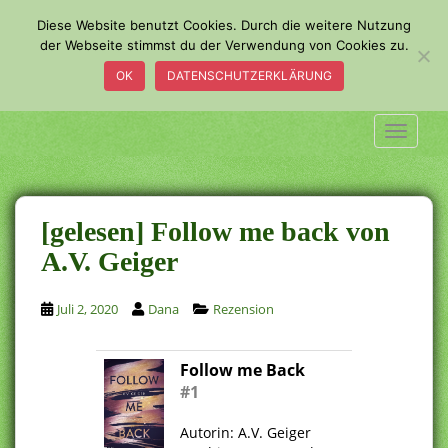
S
Diese Website benutzt Cookies. Durch die weitere Nutzung
k
der Webseite stimmst du der Verwendung von Cookies zu.
i
OK
DATENSCHUTZERKLÄRUNG
p
t
o
TOGGLE
m
a
i
n
[gelesen] Follow me back von
c
A.V. Geiger
o
n
Juli 2, 2020
Dana
Rezension
t
e
n
Follow me Back
t
#1
.
Autorin: A.V. Geiger