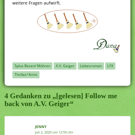
weitere Fragen aufwirft.
5plus Besen/ Möhren
A.V. Geiger
Liebesroman
LYX
Thriller/ Krimi
4 Gedanken zu „[gelesen] Follow me
back von A.V. Geiger“
JENNY
Juli 2, 2020 um 12:59 Uhr