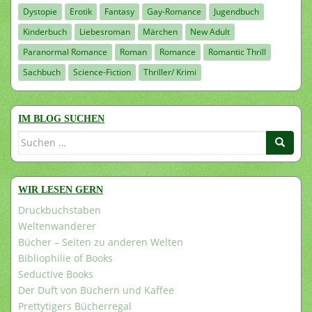
Dystopie
Erotik
Fantasy
Gay-Romance
Jugendbuch
Kinderbuch
Liebesroman
Märchen
New Adult
Paranormal Romance
Roman
Romance
Romantic Thrill
Sachbuch
Science-Fiction
Thriller/ Krimi
IM BLOG SUCHEN
Suchen
nach:
WIR LESEN GERN
Druckbuchstaben
Weltenwanderer
Bücher – Seiten zu anderen Welten
Bibliophilie of Books
Seductive Books
Der Duft von Büchern und Kaffee
Prettytigers Bücherregal