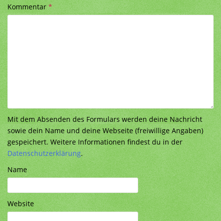
Kommentar
*
Mit dem Absenden des Formulars werden deine Nachricht
sowie dein Name und deine Webseite (freiwillige Angaben)
gespeichert. Weitere Informationen findest du in der
Datenschutzerklärung
.
Name
Website