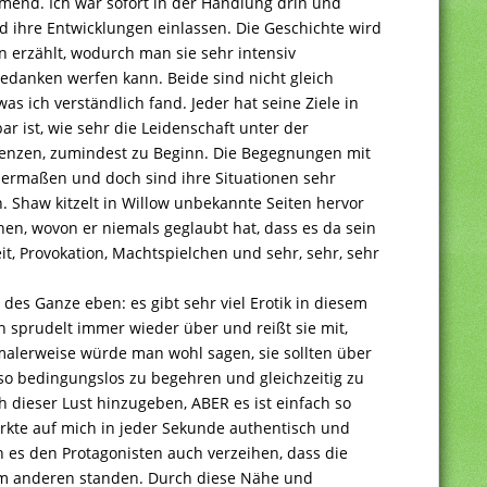
hmend. Ich war sofort in der Handlung drin und
d ihre Entwicklungen einlassen. Die Geschichte wird
n erzählt, wodurch man sie sehr intensiv
Gedanken werfen kann. Beide sind nicht gleich
as ich verständlich fand. Jeder hat seine Ziele in
r ist, wie sehr die Leidenschaft unter der
Grenzen, zumindest zu Beginn. Die Begegnungen mit
hermaßen und doch sind ihre Situationen sehr
. Shaw kitzelt in Willow unbekannte Seiten hervor
en, wovon er niemals geglaubt hat, dass es da sein
it, Provokation, Machtspielchen und sehr, sehr, sehr
n des Ganze eben: es gibt sehr viel Erotik in diesem
 sprudelt immer wieder über und reißt sie mit,
malerweise würde man wohl sagen, sie sollten über
 so bedingungslos zu begehren und gleichzeitig zu
ch dieser Lust hinzugeben, ABER es ist einfach so
rkte auf mich in jeder Sekunde authentisch und
h es den Protagonisten auch verzeihen, dass die
em anderen standen. Durch diese Nähe und