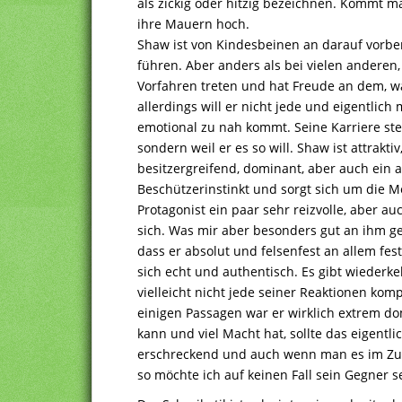
als zickig oder hitzig bezeichnen. Kommt ma
ihre Mauern hoch.
Shaw ist von Kindesbeinen an darauf vorbe
führen. Aber anders als bei vielen anderen,
Vorfahren treten und hat Freude an dem, wa
allerdings will er nicht jede und eigentli
emotional zu nah kommt. Seine Karriere steht
sondern weil er es so will. Shaw ist attrakti
besitzergreifend, dominant, aber auch ein
Beschützerinstinkt und sorgt sich um die M
Protagonist ein paar sehr reizvolle, aber a
sich. Was mir aber besonders gut an ihm gefa
dass er absolut und felsenfest an allem fest
sich echt und authentisch. Es gibt wiede
vielleicht nicht jede seiner Reaktionen komp
einigen Passagen war er wirklich extrem d
kann und viel Macht hat, sollte das eigentl
erschreckend und auch wenn man es im Zu
so möchte ich auf keinen Fall sein Gegner s