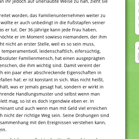
n ihr jedoch auf unerlaubte Weise zu nah, zieht sie
reitet worden, das Familienunternehmen weiter zu
 wollte er auch unbedingt in die Fußstapfen seiner
s er tut. Der 36-Jährige kann jede Frau haben,
ch möchte er im Moment sowieso niemandem, der ihm
 nicht an erster Stelle, weil es so sein muss,
v, temperamentvoll, leidenschaftlich, eifersüchtig,
 absoluter Familienmensch, hat einen ausgeprägten
enschen, die ihm wichtig sind. Damit vereint der
uch ein paar eher abschreckende Eigenschaften in
llen hat: er ist konstant in sich. Was nicht heißt,
hält, was er jemals gesagt hat, sondern er wirkt in
rkehrende Handlungsmuster und selbst wenn man
lett mag, so ist es doch irgendwie eben er. In
ominant und auch wenn man mit Geld viel erreichen
ich nicht der richtige Weg sein. Seine Drohungen sind
sammenhang mit den Ereignissen verstehen kann,
ein.