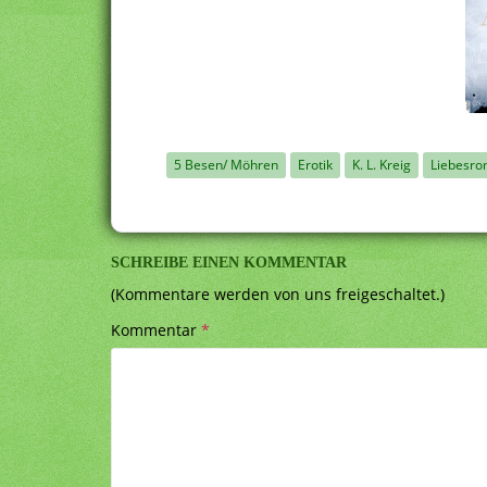
5 Besen/ Möhren
Erotik
K. L. Kreig
Liebesr
SCHREIBE EINEN KOMMENTAR
(Kommentare werden von uns freigeschaltet.)
Kommentar
*