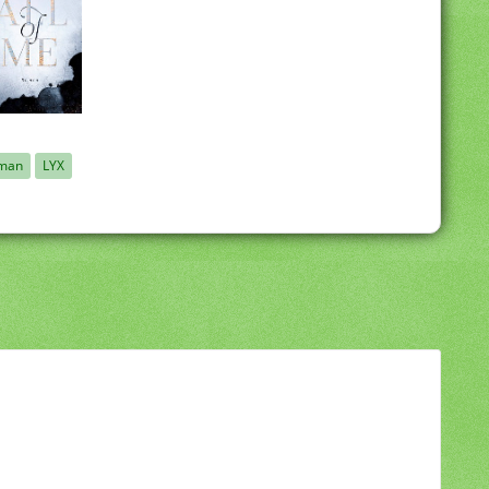
oman
LYX