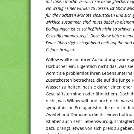
mit ihnen macht, verwirrt sie beide gleicherm
ein wenig reiner wirken zu lassen, ist Shaw w
für die nächsten Monate einzustellen und sich 
wirklich zusammen sind, muss dabei ja nieman
Bedingungen ist es schließlich nicht so schwer,
Geschäftsmannes zeigt. Doch Shaw hätte niema
Feuer überträgt sich glühend heiß auf ihn und 
Gefahr bringen.
Willow wollte mit ihrer Ausbildung zwar eig
Hörbücher ein. Eigentlich nicht das, was sie
womit sie problemlos ihren Lebensunterhal
Zusatzkosten betrachtet, die auf die junge
Wasser zu halten, hat sie daher einen eher
Geschäftsterminen oder ähnlichem. Doch ih
nicht, was Willow will und auch nicht was sie
sympathische Protagonistin, die es nicht lei
Zweifel und Dämonen, die ihr einen hoffnun
ist aber auch sehr liebenswürdig, schlagfer
dazu drängt, etwas von sich preis zu geben, 