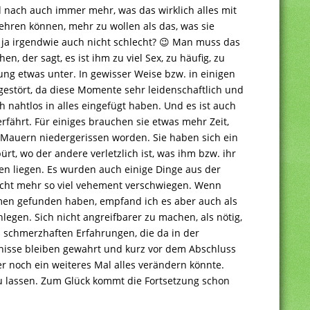
nach auch immer mehr, was das wirklich alles mit
ehren können, mehr zu wollen als das, was sie
 ja irgendwie auch nicht schlecht? 😉 Man muss das
n, der sagt, es ist ihm zu viel Sex, zu häufig, zu
ung etwas unter. In gewisser Weise bzw. in einigen
 gestört, da diese Momente sehr leidenschaftlich und
 nahtlos in alles eingefügt haben. Und es ist auch
erfährt. Für einiges brauchen sie etwas mehr Zeit,
 Mauern niedergerissen worden. Sie haben sich ein
rt, wo der andere verletzlich ist, was ihm bzw. ihr
en liegen. Es wurden auch einige Dinge aus der
icht mehr so viel vehement verschwiegen. Wenn
en gefunden haben, empfand ich es aber auch als
enlegen. Sich nicht angreifbarer zu machen, als nötig,
n schmerzhaften Erfahrungen, die da in der
isse bleiben gewahrt und kurz vor dem Abschluss
r noch ein weiteres Mal alles verändern könnte.
zu lassen. Zum Glück kommt die Fortsetzung schon