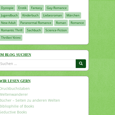
Dystopie
Erotik
Fantasy
Gay-Romance
Jugendbuch
Kinderbuch
Liebesroman
Märchen
New Adult
Paranormal Romance
Roman
Romance
Romantic Thrill
Sachbuch
Science-Fiction
Thriller/ Krimi
IM BLOG SUCHEN
Suchen
nach:
WIR LESEN GERN
Druckbuchstaben
Weltenwanderer
Bücher – Seiten zu anderen Welten
Bibliophilie of Books
Seductive Books