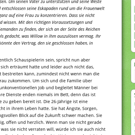
aßen. Um seinen Vater zu unterstützen und seine Weste
ild entschlossen seine Eskapaden rund um die Frauenwelt
ganz auf eine Frau zu konzentrieren. Dass sie nicht
d wissen. Mit den richtigen Voraussetzungen und
 jemanden zu finden, der sich an der Seite des Reichen
ls gedacht, was Willow in ihm auszulösen vermag. Ihr
könnte den Vertrag, den sie geschlossen haben, in
entlich Schauspielerin sein, spricht nun aber
 sich erträumt hatte und leider auch nicht das,
t bestreiten kann, zumindest nicht wenn man die
 Frau zukommen. Um sich und die Familie über
 unkonventionellen Job und begleitet Männer bei
re Dienste enden niemals im Bett, denn das ist
 zu geben bereit ist. Die 26-Jährige ist eine
cht in ihrem Leben hatte. Sie hat Ängste, Sorgen,
gsvollen Blick auf die Zukunft schwer machen. Sie
tig, offen und herzlich. Wenn man sie nicht gerade
was sie nicht verraten will, würde ich sie auch nicht