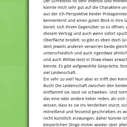
Der Schreibstil ist sehr intensiv und mitne
konnte mich sehr gut auf die Charaktere un
aus der Ich-Perspektive beider Protagoniste
kennenlernt und einen guten Blick in ihre 
bereit, sich ihrem Gegenüber so zu öffnen, w
diesem Vertrag und auch wenn sofort spürba
Oberfläche brodelt, so gibt es eben doch 
dem jeweils anderen verwirren beide gleic
unterschiedlich und auch irgendwie ähnlich
und auch Willow lässt in Shaw etwas erwach
könnte. Es gibt aufgewühlte Gespräche, Stre
viel Leidenschaft.
Ein sehr zu viel? Nun aber es trifft den Ker
Buch! Die Leidenschaft zwischen den beiden
entflammt sie, lässt sie schweben. Und nor
das eine oder andere lieber reden, als sich
wissen, dass es sie ins Verderben stürzt, si
mitreißend und fesselnd geschrieben, es wi
nicht künstlich erzwungen, daher konnte ic
körperlichen Dinge immer wieder über all