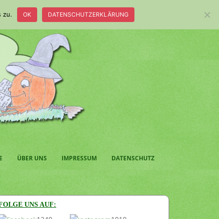
 zu.
OK
DATENSCHUTZERKLÄRUNG
E
ÜBER UNS
IMPRESSUM
DATENSCHUTZ
FOLGE UNS AUF: