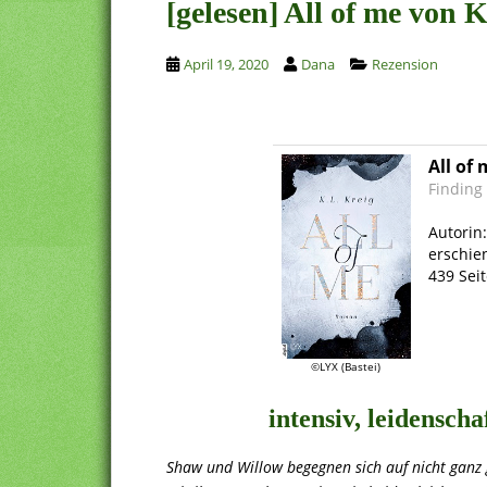
[gelesen] All of me von K
April 19, 2020
Dana
Rezension
All of 
Finding
.
Autorin:
erschie
439 Sei
.
.
©LYX (Bastei)
intensiv, leidenscha
Shaw und Willow begegnen sich auf nicht ganz