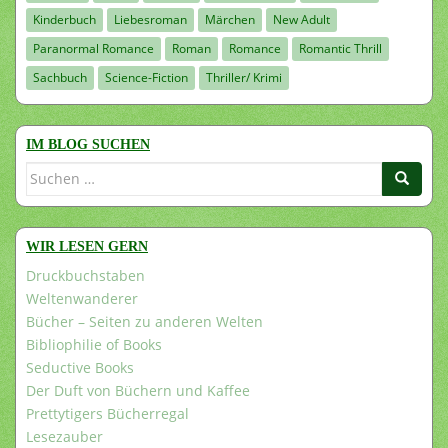
Kinderbuch
Liebesroman
Märchen
New Adult
Paranormal Romance
Roman
Romance
Romantic Thrill
Sachbuch
Science-Fiction
Thriller/ Krimi
IM BLOG SUCHEN
Suchen
nach:
WIR LESEN GERN
Druckbuchstaben
Weltenwanderer
Bücher – Seiten zu anderen Welten
Bibliophilie of Books
Seductive Books
Der Duft von Büchern und Kaffee
Prettytigers Bücherregal
Lesezauber