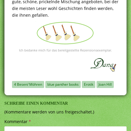
gute, schöne, prickelnde Mischung angeboten, bei der
die meisten Leser wohl Geschichten finden werden,
die ihnen gefallen.
Ich bedanke mich für das bereitgestellte Rezensionsexemplar.
4 Besen/ Möhren
blue panther books
Erotik
Joan Hill
SCHREIBE EINEN KOMMENTAR
(Kommentare werden von uns freigeschaltet.)
Kommentar
*