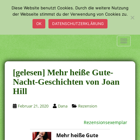
S
Diese Website benutzt Cookies. Durch die weitere Nutzung
k
der Webseite stimmst du der Verwendung von Cookies zu.
i
OK
DATENSCHUTZERKLÄRUNG
p
t
o
TOGGLE
m
a
i
n
[gelesen] Mehr heiße Gute-
c
Nacht-Geschichten von Joan
o
Hill
n
t
e
Februar 21, 2020
Dana
Rezension
n
t
Rezensionsexemplar
Mehr heiße Gute