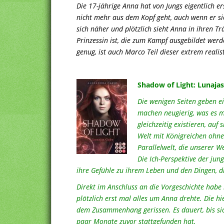
Die 17-jährige Anna hat von Jungs eigentlich er
nicht mehr aus dem Kopf geht, auch wenn er 
sich näher und plötzlich sieht Anna in ihren Tr
Prinzessin ist, die zum Kampf ausgebildet werde
genug, ist auch Marco Teil dieser extrem real
Shadow of Light: Lunajas
Die wenigen Seiten geben e
machen neugierig, was es m
gleichzeitig existieren, auf 
Welt mit Königreichen ohne 
Parallelwelt, die unserer W
Die Ich-Perspektive der jung
ihre Gefühle zu ihrem Leben und den Dingen, d
Direkt im Anschluss an die Vorgeschichte habe
plötzlich erst mal alles um Anna drehte. Die hi
dem Zusammenhang gerissen. Es dauert, bis sich
paar Monate zuvor stattgefunden hat.