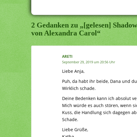
2 Gedanken zu „[gelesen] Shadow 
von Alexandra Carol“
ARETI
September 29, 2019 um 20:56 Uhr
Liebe Anja,
Puh, da habt ihr beide, Dana und du
Wirklich schade.
Deine Bedenken kann ich absolut ve
Mich würde es auch stören, wenn sic
Kuss, die Handlung sich dagegen abe
Schade.
Liebe Grüße,
Katha