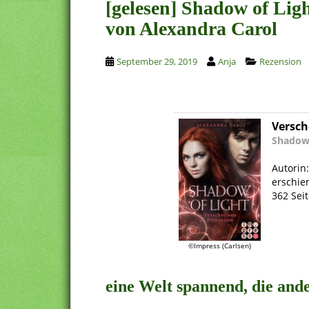
[gelesen] Shadow of Ligh
von Alexandra Carol
September 29, 2019
Anja
Rezension
Versch
Shadow 
.
Autorin
erschie
362 Sei
.
©Impress (Carlsen)
.
eine Welt spannend, die ande