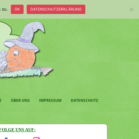
 zu.
OK
DATENSCHUTZERKLÄRUNG
E
ÜBER UNS
IMPRESSUM
DATENSCHUTZ
FOLGE UNS AUF: