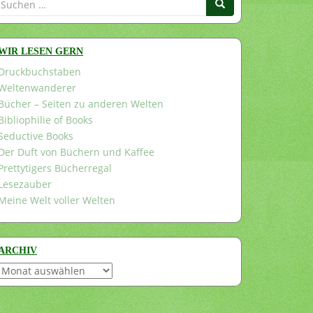
nach:
WIR LESEN GERN
Druckbuchstaben
Weltenwanderer
Bücher – Seiten zu anderen Welten
Bibliophilie of Books
Seductive Books
Der Duft von Büchern und Kaffee
Prettytigers Bücherregal
Lesezauber
Meine Welt voller Welten
ARCHIV
Archiv