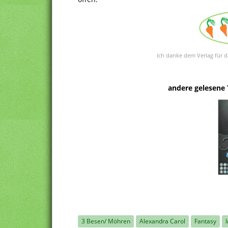
Ich danke dem Verlag für d
andere gelesene 
3 Besen/ Möhren
Alexandra Carol
Fantasy