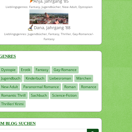
Anja, Jahrgang ’85
Lieblingsgenres: Fantasy, Jugendbücher, New Adult, Dystopien
Dana, Jahrgang ’88
Lieblingsgenres: Jugendbücher, Fantasy, Thriller, Gay-Romance/-
Fantasy
GENRES
Dystopie
Erotik
Fantasy
Gay-Romance
Jugendbuch
Kinderbuch
Liebesroman
Märchen
New Adult
Paranormal Romance
Roman
Romance
Romantic Thrill
Sachbuch
Science-Fiction
Thriller/ Krimi
IM BLOG SUCHEN
Suchen