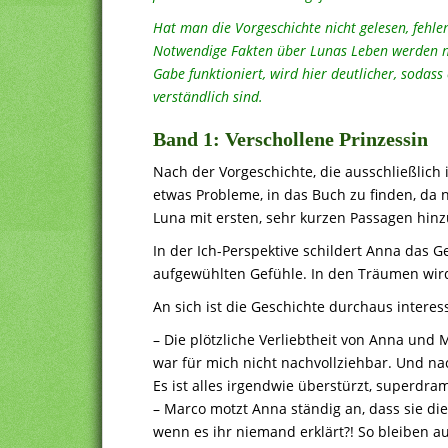
Hat man die Vorgeschichte nicht gelesen, fehle
Notwendige Fakten über Lunas Leben werden no
Gabe funktioniert, wird hier deutlicher, sodass 
verständlich sind.
Band 1: Verschollene Prinzessin
Nach der Vorgeschichte, die ausschließlich in
etwas Probleme, in das Buch zu finden, da n
Luna mit ersten, sehr kurzen Passagen hin
In der Ich-Perspektive schildert Anna das G
aufgewühlten Gefühle. In den Träumen wird
An sich ist die Geschichte durchaus interess
– Die plötzliche Verliebtheit von Anna und 
war für mich nicht nachvollziehbar. Und na
Es ist alles irgendwie überstürzt, superdr
– Marco motzt Anna ständig an, dass sie die
wenn es ihr niemand erklärt?! So bleiben au