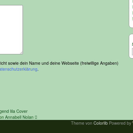
ht sowie dein Name und deine Webseite (freiwillige Angaben)
atenschutzerklärung
.
end lila Cover
von Annabell Nolan
Theme von
Colorlib
Powered by