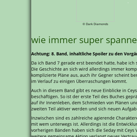
.
© Dark Diamonds
wie immer super spann
Achtung: 8. Band, inhaltliche Spoiler zu den Vor
Da ich Band 7 gerade erst beendet hatte, habe ich
Die Geschichte an sich wird allerdings immer komp
komplizierte Pläne aus, auch ihr Gegner scheint ber
im Verlauf zu einigen Überraschungen kommt.
Auch in diesem Band gibt es neue Einblicke in Cey
beschäftigen. So ist der erste Teil des Buches gep
auf ihr Innenleben, dem Schmieden von Plänen und
zweiten Teil aktiver werden und sich neuen Aufga
Inzwischen sind es zahlreiche agierende Charakter
mit wem unterwegs ist. Allerdings ist die Entwicklu
vorherigen Bänden haben sich die Seday mit Ceys 
weitere gemeinsame Aktion verlangt neues Vertraue