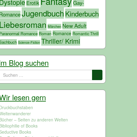
Fantasy
Dystopie
Erotik
Gay-
Jugendbuch
Kinderbuch
Romance
Liebesroman
New Adult
Märchen
Romance
Paranormal Romance
Roman
Romantic Thrill
Thriller/ Krimi
Sachbuch
Science-Fiction
im Blog suchen
Suchen
nach:
Wir lesen gern
Druckbuchstaben
Weltenwanderer
Bücher – Seiten zu anderen Welten
Bibliophilie of Books
Seductive Books