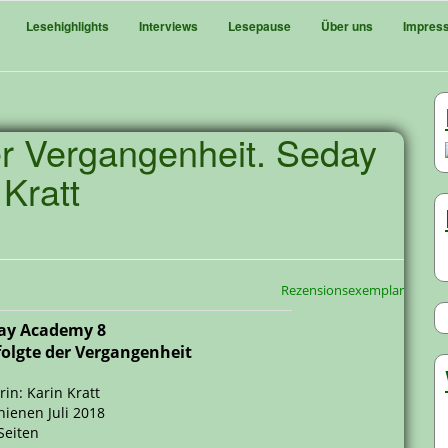
Lesehighlights
Interviews
Lesepause
Über uns
Impres
er Vergangenheit. Seday
Kratt
Rezensionsexemplar
ay Academy 8
folgte der Vergangenheit
rin: Karin Kratt
hienen Juli 2018
Seiten