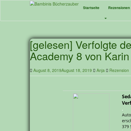
Skip
Startseite
Rezensionen
to
main
content
[gelesen] Verfolgte d
Academy 8 von Karin 
August 8, 2019
August 18, 2019
Anja
Rezension
Sed
Ver
.
Auto
ersc
379 