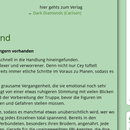
hier gehts zum Verlag
→
Dark Diamonds (Carlsen)
.
end
gängern vorhanden
 schnell in die Handlung hineingefunden.
lexer und verworrener. Denn nicht nur Cey tüftelt
eits immer etliche Schritte im Voraus zu Planen, sodass es
s grausame Vergangenheit, die sie emotional noch sehr
rägt von einer etwas ruhigeren Stimmung mit vielen Blicken
 der Vorbereitung der Truppe, bevor die Figuren im
ben und Gefahren stellen müssen.
e, sodass es manchmal etwas unübersichtlich wird, wer wo
ng jedes Einzelnen total spannend. Bereits in den
Verbündeten, besonders ihren Brüdern, angenährt. Jede
n. Gerade für die uneingeweihten FBI-Agenten, die ihre