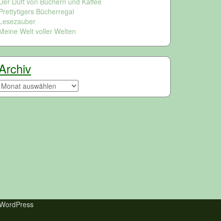
Der Duft von Büchern und Kaffee
Prettytigers Bücherregal
Lesezauber
Meine Welt voller Welten
Archiv
Archiv
WordPress