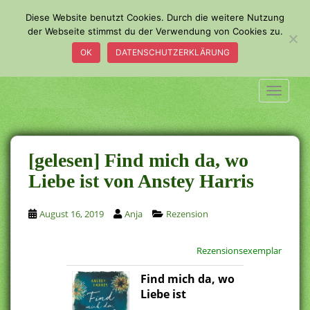
S
Diese Website benutzt Cookies. Durch die weitere Nutzung
k
der Webseite stimmst du der Verwendung von Cookies zu.
i
OK
DATENSCHUTZERKLÄRUNG
p
t
o
TOGGLE
m
a
i
n
[gelesen] Find mich da, wo
c
Liebe ist von Anstey Harris
o
n
August 16, 2019
Anja
Rezension
t
e
n
Rezensionsexemplar
t
Find mich da, wo
Liebe ist
.