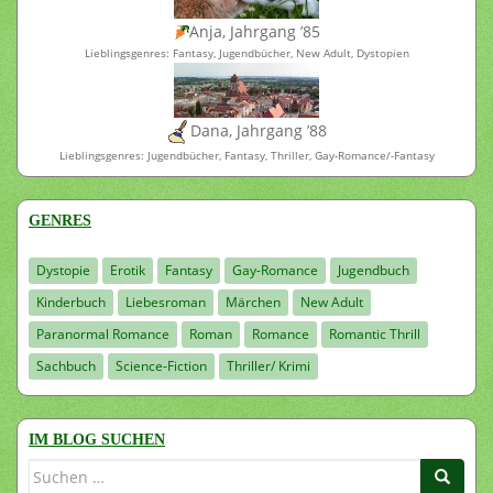
Anja, Jahrgang ’85
Lieblingsgenres: Fantasy, Jugendbücher, New Adult, Dystopien
Dana, Jahrgang ’88
Lieblingsgenres: Jugendbücher, Fantasy, Thriller, Gay-Romance/-Fantasy
GENRES
Dystopie
Erotik
Fantasy
Gay-Romance
Jugendbuch
Kinderbuch
Liebesroman
Märchen
New Adult
Paranormal Romance
Roman
Romance
Romantic Thrill
Sachbuch
Science-Fiction
Thriller/ Krimi
IM BLOG SUCHEN
Suchen