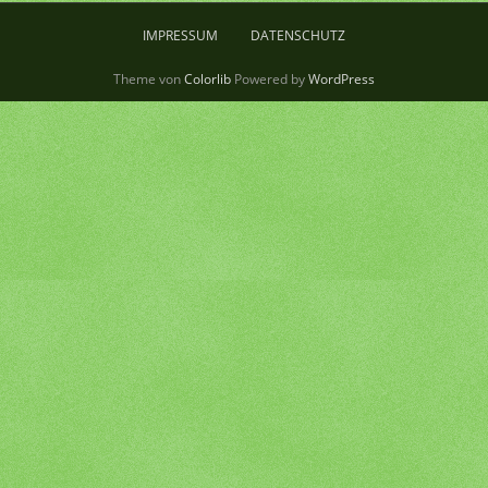
IMPRESSUM
DATENSCHUTZ
Theme von
Colorlib
Powered by
WordPress