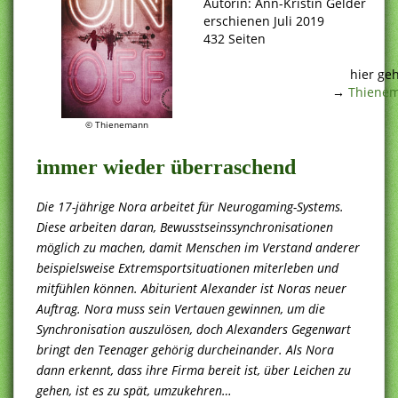
Autorin: Ann-Kristin Gelder
erschienen Juli 2019
432 Seiten
.
hier ge
→
Thienem
© Thienemann
immer wieder überraschend
Die 17-jährige Nora arbeitet für Neurogaming-Systems.
Diese arbeiten daran, Bewusstseinssynchronisationen
möglich zu machen, damit Menschen im Verstand anderer
beispielsweise Extremsportsituationen miterleben und
mitfühlen können. Abiturient Alexander ist Noras neuer
Auftrag. Nora muss sein Vertauen gewinnen, um die
Synchronisation auszulösen, doch Alexanders Gegenwart
bringt den Teenager gehörig durcheinander. Als Nora
dann erkennt, dass ihre Firma bereit ist, über Leichen zu
gehen, ist es zu spät, umzukehren…