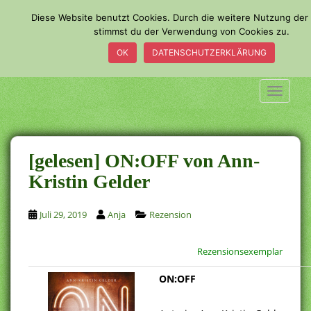
S
Diese Website benutzt Cookies. Durch die weitere Nutzung der
k
stimmst du der Verwendung von Cookies zu.
i
OK
DATENSCHUTZERKLÄRUNG
p
t
o
TOGGLE
m
a
i
n
[gelesen] ON:OFF von Ann-
c
Kristin Gelder
o
n
Juli 29, 2019
Anja
Rezension
t
e
n
Rezensionsexemplar
t
ON:OFF
.