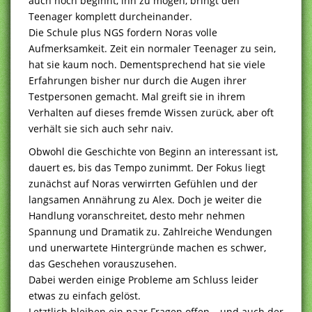
auch noch beginnt, ihn zu mögen, bringt den
Teenager komplett durcheinander.
Die Schule plus NGS fordern Noras volle
Aufmerksamkeit. Zeit ein normaler Teenager zu sein,
hat sie kaum noch. Dementsprechend hat sie viele
Erfahrungen bisher nur durch die Augen ihrer
Testpersonen gemacht. Mal greift sie in ihrem
Verhalten auf dieses fremde Wissen zurück, aber oft
verhält sie sich auch sehr naiv.
Obwohl die Geschichte von Beginn an interessant ist,
dauert es, bis das Tempo zunimmt. Der Fokus liegt
zunächst auf Noras verwirrten Gefühlen und der
langsamen Annährung zu Alex. Doch je weiter die
Handlung voranschreitet, desto mehr nehmen
Spannung und Dramatik zu. Zahlreiche Wendungen
und unerwartete Hintergründe machen es schwer,
das Geschehen vorauszusehen.
Dabei werden einige Probleme am Schluss leider
etwas zu einfach gelöst.
Letztlich bleiben ein paar Fragen offen – und auch der