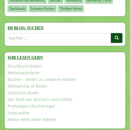
Paranormal Romance
Roman
Romance
Romantic Thrill
Sachbuch
Science-Fiction
Thriller/ Krimi
IM BLOG SUCHEN
Suchen
nach:
WIR LESEN GERN
Druckbuchstaben
Weltenwanderer
Bücher – Seiten zu anderen Welten
Bibliophilie of Books
Seductive Books
Der Duft von Büchern und Kaffee
Prettytigers Bücherregal
Lesezauber
Meine Welt voller Welten