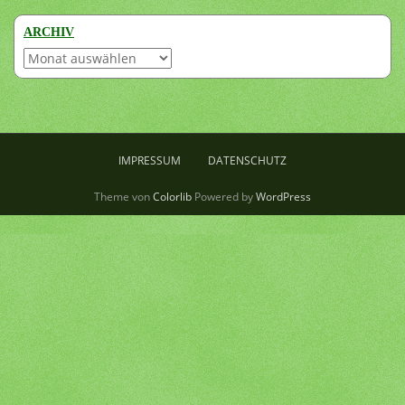
ARCHIV
Archiv
IMPRESSUM
DATENSCHUTZ
Theme von
Colorlib
Powered by
WordPress