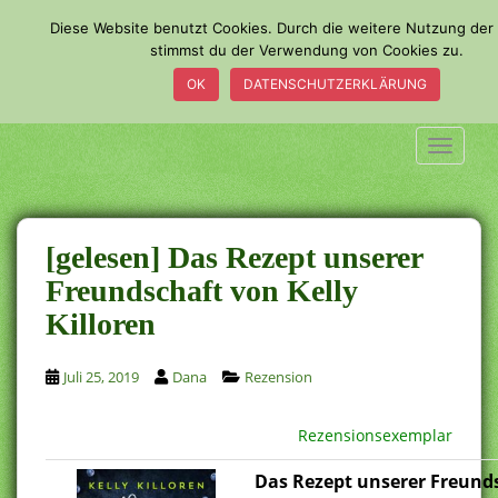
S
Diese Website benutzt Cookies. Durch die weitere Nutzung der
k
stimmst du der Verwendung von Cookies zu.
i
OK
DATENSCHUTZERKLÄRUNG
p
t
o
TOGGLE
m
a
i
n
[gelesen] Das Rezept unserer
c
Freundschaft von Kelly
o
Killoren
n
t
e
Juli 25, 2019
Dana
Rezension
n
t
Rezensionsexemplar
Das Rezept unserer Freund