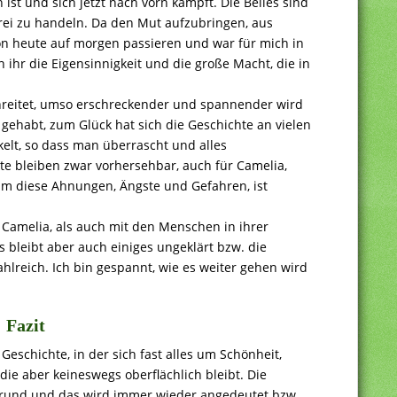
ist und sich jetzt nach vorn kämpft. Die Belles sind
frei zu handeln. Da den Mut aufzubringen, aus
on heute auf morgen passieren und war für mich in
n ihr die Eigensinnigkeit und die große Macht, die in
reitet, umso erschreckender und spannender wird
gehabt, zum Glück hat sich die Geschichte an vielen
elt, so dass man überrascht und alles
te bleiben zwar vorhersehbar, auch für Camelia,
um diese Ahnungen, Ängste und Gefahren, ist
t Camelia, als auch mit den Menschen in ihrer
 bleibt aber auch einiges ungeklärt bzw. die
ahlreich. Ich bin gespannt, wie es weiter gehen wird
Fazit
eschichte, in der sich fast alles um Schönheit,
die aber keineswegs oberflächlich bleibt. Die
grund und das wird immer wieder angedeutet bzw.