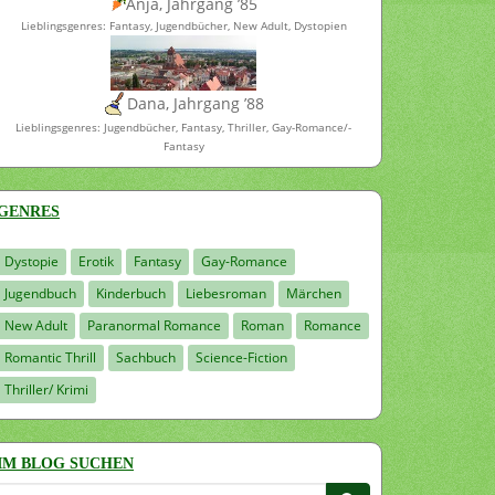
Anja, Jahrgang ’85
Lieblingsgenres: Fantasy, Jugendbücher, New Adult, Dystopien
Dana, Jahrgang ’88
Lieblingsgenres: Jugendbücher, Fantasy, Thriller, Gay-Romance/-
Fantasy
GENRES
Dystopie
Erotik
Fantasy
Gay-Romance
Jugendbuch
Kinderbuch
Liebesroman
Märchen
New Adult
Paranormal Romance
Roman
Romance
Romantic Thrill
Sachbuch
Science-Fiction
Thriller/ Krimi
IM BLOG SUCHEN
Suchen