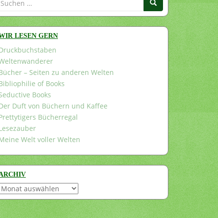
nach:
WIR LESEN GERN
Druckbuchstaben
Weltenwanderer
Bücher – Seiten zu anderen Welten
Bibliophilie of Books
Seductive Books
Der Duft von Büchern und Kaffee
Prettytigers Bücherregal
Lesezauber
Meine Welt voller Welten
ARCHIV
Archiv