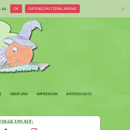
 zu.
OK
DATENSCHUTZERKLÄRUNG
E
ÜBER UNS
IMPRESSUM
DATENSCHUTZ
FOLGE UNS AUF: