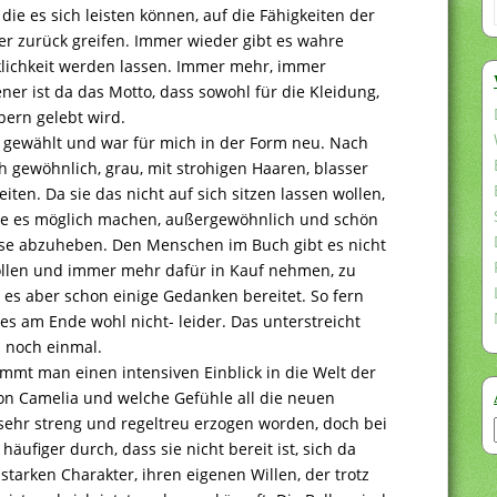
die es sich leisten können, auf die Fähigkeiten der
r zurück greifen. Immer wieder gibt es wahre
klichkeit werden lassen. Immer mehr, immer
er ist da das Motto, dass sowohl für die Kleidung,
pern gelebt wird.
nt gewählt und war für mich in der Form neu. Nach
h gewöhnlich, grau, mit strohigen Haaren, blasser
ten. Da sie das nicht auf sich sitzen lassen wollen,
, die es möglich machen, außergewöhnlich und schön
sse abzuheben. Den Menschen im Buch gibt es nicht
ollen und immer mehr dafür in Kauf nehmen, zu
es aber schon einige Gedanken bereitet. So fern
 es am Ende wohl nicht- leider. Das unterstreicht
 noch einmal.
mmt man einen intensiven Einblick in die Welt der
von Camelia und welche Gefühle all die neuen
d sehr streng und regeltreu erzogen worden, doch bei
äufiger durch, dass sie nicht bereit ist, sich da
starken Charakter, ihren eigenen Willen, der trotz