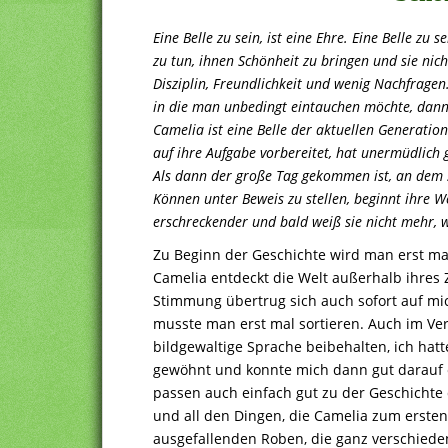
Eine Belle zu sein, ist eine Ehre. Eine Belle zu 
zu tun, ihnen Schönheit zu bringen und sie nicht
Disziplin, Freundlichkeit und wenig Nachfragen. 
in die man unbedingt eintauchen möchte, dann g
Camelia ist eine Belle der aktuellen Generati
auf ihre Aufgabe vorbereitet, hat unermüdlich g
Als dann der große Tag gekommen ist, an dem si
Können unter Beweis zu stellen, beginnt ihre W
erschreckender und bald weiß sie nicht mehr, 
Zu Beginn der Geschichte wird man erst ma
Camelia entdeckt die Welt außerhalb ihres 
Stimmung übertrug sich auch sofort auf mich
musste man erst mal sortieren. Auch im Ve
bildgewaltige Sprache beibehalten, ich hat
gewöhnt und konnte mich dann gut darauf 
passen auch einfach gut zu der Geschichte d
und all den Dingen, die Camelia zum ersten
ausgefallenden Roben, die ganz verschied