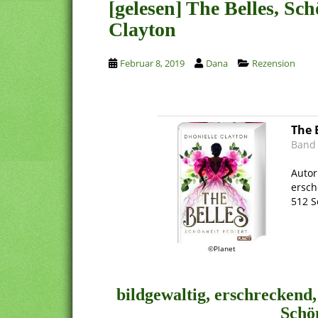
[gelesen] The Belles, Sch
Clayton
Februar 8, 2019
Dana
Rezension
The 
Band
.
Autor
ersch
512 S
.
©Planet
.
bildgewaltig, erschreckend
Schön