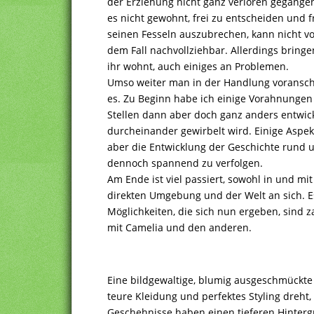
der Erziehung nicht ganz verloren gegangen 
es nicht gewohnt, frei zu entscheiden und 
seinen Fesseln auszubrechen, kann nicht v
dem Fall nachvollziehbar. Allerdings bringe
ihr wohnt, auch einiges an Problemen.
Umso weiter man in der Handlung voransch
es. Zu Beginn habe ich einige Vorahnungen 
Stellen dann aber doch ganz anders entwick
durcheinander gewirbelt wird. Einige Aspek
aber die Entwicklung der Geschichte rund 
dennoch spannend zu verfolgen.
Am Ende ist viel passiert, sowohl in und mi
direkten Umgebung und der Welt an sich. Es
Möglichkeiten, die sich nun ergeben, sind z
mit Camelia und den anderen.
Eine bildgewaltige, blumig ausgeschmückte G
teure Kleidung und perfektes Styling dreht, 
Geschehnisse haben einen tieferen Hinter