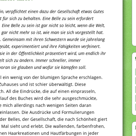
sein, verpflichtet einen dazu der Gesellschaft etwas Gutes
 für sich zu behalten. Eine Belle zu sein erfordert
Eine Belle zu sein ist gar nicht so leicht, wenn die Welt,
ar nicht mehr so ist, wie man sie sich vorgestellt hat.
on. Gemeinsam mit ihren Schwestern wurde sie jahrelang
eübt, experimentiert und ihre Fähigkeiten verfeinert.
e in der Öffentlichkeit präsentiert wird, um endlich ihr
elt sich zu ändern. Immer schneller, immer
woran sie glauben und wofür sie kämpfen soll.
l ein wenig von der blumigen Sprache erschlagen.
Zuhauses und ist schier überwältigt. Diese
. All die Eindrücke, die auf einen einprasseln,
rlauf des Buches wird die sehr ausgeschmückte,
te mich allerdings nach wenigen Seiten daran
einlassen. Die Ausdrücke und Formulierungen
er Belles, der Gesellschaft, die nach Schönheit giert
 Mal sieht und erlebt. Die wallenden, farbenfrohen,
enen Haarkreationen und Hautfärbungen in jeder