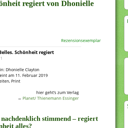
önheit regiert von Dhonielle
Rezensionsexemplar
Belles. Schönheit regiert
 1
in: Dhonielle Clayton
eint am 11. Februar 2019
eiten, Print
hier geht’s zum Verlag
→
Planet/ Thienemann Essinger
, nachdenklich stimmend – regiert
heit alles?