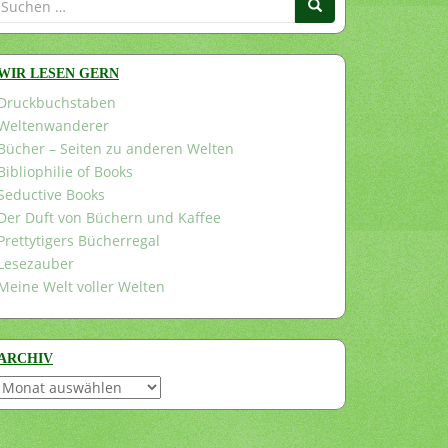
nach:
WIR LESEN GERN
Druckbuchstaben
Weltenwanderer
Bücher – Seiten zu anderen Welten
Bibliophilie of Books
Seductive Books
Der Duft von Büchern und Kaffee
Prettytigers Bücherregal
Lesezauber
Meine Welt voller Welten
ARCHIV
Archiv