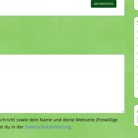
ANTWORTEN
richt sowie dein Name und deine Webseite (freiwillige
st du in der
Datenschutzerklärung
.