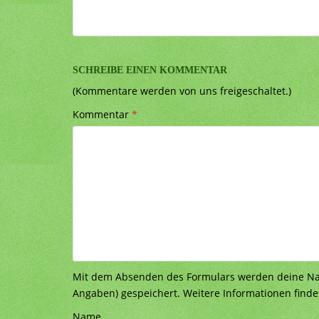
SCHREIBE EINEN KOMMENTAR
(Kommentare werden von uns freigeschaltet.)
Kommentar
*
Mit dem Absenden des Formulars werden deine Nach
Angaben) gespeichert. Weitere Informationen finde
Name