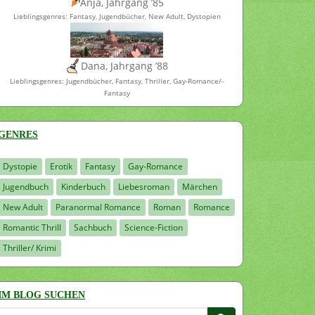
Anja, Jahrgang ’85
Lieblingsgenres: Fantasy, Jugendbücher, New Adult, Dystopien
Dana, Jahrgang ’88
Lieblingsgenres: Jugendbücher, Fantasy, Thriller, Gay-Romance/-
Fantasy
GENRES
Dystopie
Erotik
Fantasy
Gay-Romance
Jugendbuch
Kinderbuch
Liebesroman
Märchen
New Adult
Paranormal Romance
Roman
Romance
Romantic Thrill
Sachbuch
Science-Fiction
Thriller/ Krimi
IM BLOG SUCHEN
Suchen