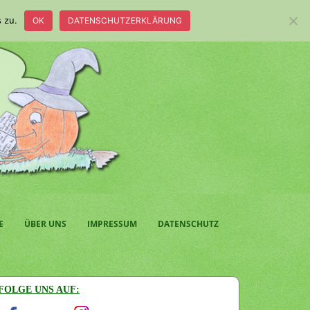
 zu.
OK
DATENSCHUTZERKLÄRUNG
E
ÜBER UNS
IMPRESSUM
DATENSCHUTZ
FOLGE UNS AUF: