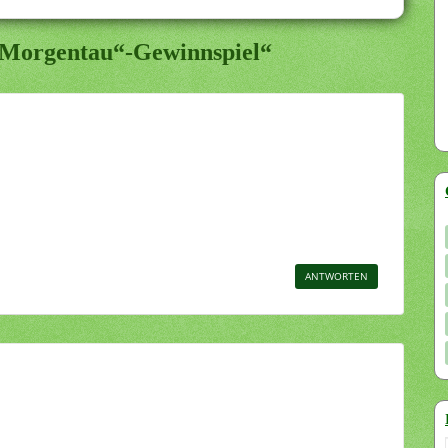
„Morgentau“-Gewinnspiel“
ANTWORTEN