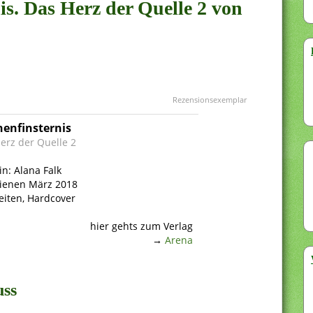
nis. Das Herz der Quelle 2 von
Rezensionsexemplar
nenfinsternis
erz der Quelle 2
in: Alana Falk
ienen März 2018
eiten, Hardcover
hier gehts zum Verlag
→
Arena
uss