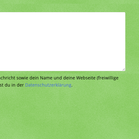
richt sowie dein Name und deine Webseite (freiwillige
st du in der
Datenschutzerklärung
.