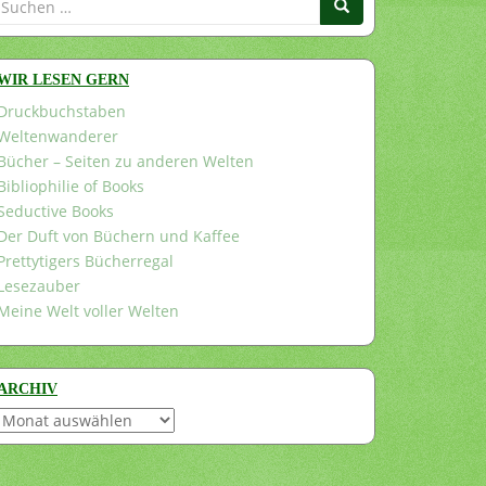
nach:
WIR LESEN GERN
Druckbuchstaben
Weltenwanderer
Bücher – Seiten zu anderen Welten
Bibliophilie of Books
Seductive Books
Der Duft von Büchern und Kaffee
Prettytigers Bücherregal
Lesezauber
Meine Welt voller Welten
ARCHIV
Archiv