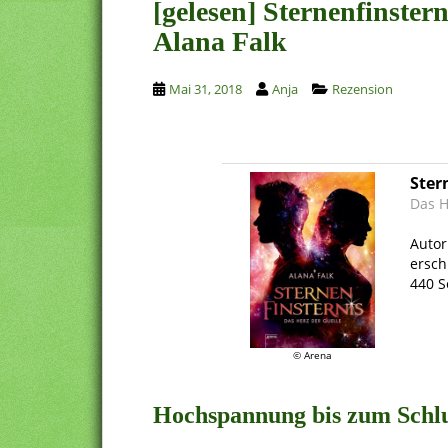
[gelesen] Sternenfinster
Alana Falk
Mai 31, 2018
Anja
Rezension
Ster
Das H
.
Autor
ersch
440 S
.
© Arena
.
Hochspannung bis zum Schl