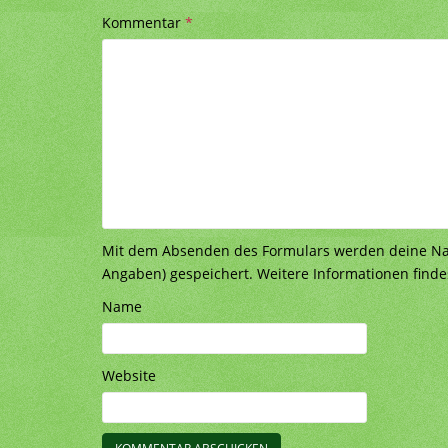
Kommentar
*
Mit dem Absenden des Formulars werden deine Nach
Angaben) gespeichert. Weitere Informationen finde
Name
Website