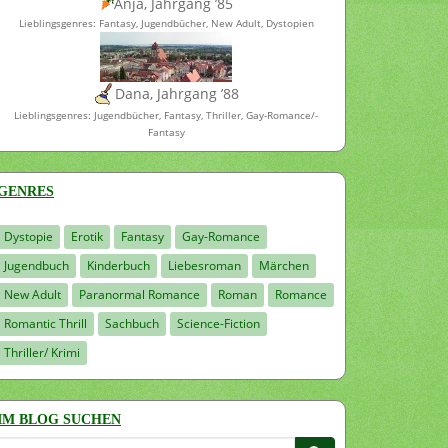
Anja, Jahrgang ’85
Lieblingsgenres: Fantasy, Jugendbücher, New Adult, Dystopien
Dana, Jahrgang ’88
Lieblingsgenres: Jugendbücher, Fantasy, Thriller, Gay-Romance/-
Fantasy
GENRES
Dystopie
Erotik
Fantasy
Gay-Romance
Jugendbuch
Kinderbuch
Liebesroman
Märchen
New Adult
Paranormal Romance
Roman
Romance
Romantic Thrill
Sachbuch
Science-Fiction
Thriller/ Krimi
IM BLOG SUCHEN
Suchen