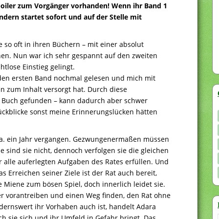
 Spoiler zum Vorgänger vorhanden! Wenn ihr Band 1
ondern startet sofort und auf der Stelle mit
 so oft in ihren Büchern – mit einer absolut
n. Nun war ich sehr gespannt auf den zweiten
tlose Einstieg gelingt.
a den ersten Band nochmal gelesen und mich mit
n zum Inhalt versorgt hat. Durch diese
 Buch gefunden – kann dadurch aber schwer
ückblicke sonst meine Erinnerungslücken hätten
t ca. ein Jahr vergangen. Gezwungenermaßen müssen
sind sie nicht, dennoch verfolgen sie die gleichen
r alle auferlegten Aufgaben des Rates erfüllen. Und
 Erreichen seiner Ziele ist der Rat auch bereit,
Miene zum bösen Spiel, doch innerlich leidet sie.
ler vorantreiben und einen Weg finden, den Rat ohne
dernswert ihr Vorhaben auch ist, handelt Adara
 sie sich und ihr Umfeld in Gefahr bringt. Das