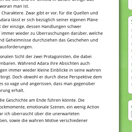
 woran man ist.
 Charaktere. Zwar gibt er vor, für die Quellen und
ara lässt er sich bezüglich seiner eigenen Pläne
cht der einzige, dessen Handlungen schwer
uf immer wieder zu Überraschungen darüber, welche
n und Geheimnisse durchziehen das Geschehen und
rausforderungen.
onalen Sicht der zwei Protagonisten, die dabei
fenbaren. Während Adara ihre Absichten auch
agen immer wieder kleine Einblicke in seine wahren
rbirgt. Doch obwohl er durch diese Perspektive dem
alles so vage und angerissen, dass man gegenüber
rung erhält.
die Geschichte am Ende führen könnte. Die
chockmomente, emotionale Szenen, ein wenig Action
r ich überrascht über die unerwarteten
ben, sowie die wahren Motive verschiedener