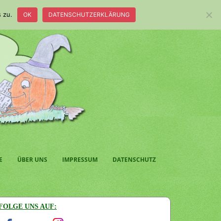
 zu.
OK
DATENSCHUTZERKLÄRUNG
E
ÜBER UNS
IMPRESSUM
DATENSCHUTZ
FOLGE UNS AUF: