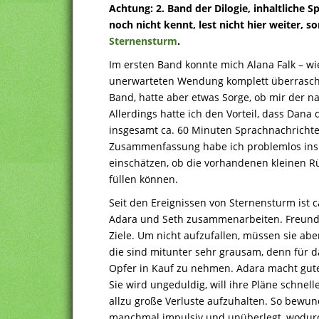
Achtung: 2. Band der Dilogie, inhaltliche
noch nicht kennt, lest nicht hier weiter, s
Sternensturm
.
Im ersten Band konnte mich Alana Falk – wie
unerwarteten Wendung komplett überrasche
Band, hatte aber etwas Sorge, ob mir der nah
Allerdings hatte ich den Vorteil, dass Dan
insgesamt ca. 60 Minuten Sprachnachrichte
Zusammenfassung habe ich problemlos ins
einschätzen, ob die vorhandenen kleinen R
füllen können.
Seit den Ereignissen von Sternensturm is
Adara und Seth zusammenarbeiten. Freunde 
Ziele. Um nicht aufzufallen, müssen sie abe
die sind mitunter sehr grausam, denn für das
Opfer in Kauf zu nehmen. Adara macht gute 
Sie wird ungeduldig, will ihre Pläne schnel
allzu große Verluste aufzuhalten. So bewun
manchmal impulsiv und unüberlegt, wodurch