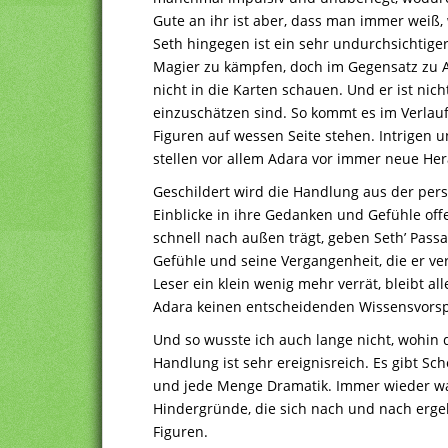
Gute an ihr ist aber, dass man immer weiß,
Seth hingegen ist ein sehr undurchsichtiger
Magier zu kämpfen, doch im Gegensatz zu Ad
nicht in die Karten schauen. Und er ist ni
einzuschätzen sind. So kommt es im Verla
Figuren auf wessen Seite stehen. Intrige
stellen vor allem Adara vor immer neue He
Geschildert wird die Handlung aus der pers
Einblicke in ihre Gedanken und Gefühle of
schnell nach außen trägt, geben Seth’ Pass
Gefühle und seine Vergangenheit, die er ve
Leser ein klein wenig mehr verrät, bleibt 
Adara keinen entscheidenden Wissensvorsp
Und so wusste ich auch lange nicht, wohin 
Handlung ist sehr ereignisreich. Es gibt S
und jede Menge Dramatik. Immer wieder wa
Hindergründe, die sich nach und nach erge
Figuren.