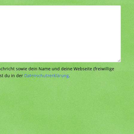
richt sowie dein Name und deine Webseite (freiwillige
st du in der
Datenschutzerklärung
.