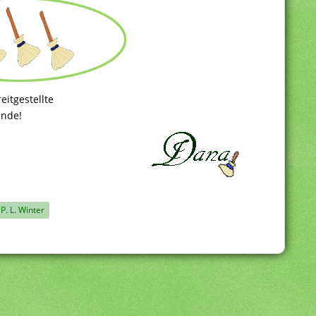
eitgestellte
unde!
P. L. Winter