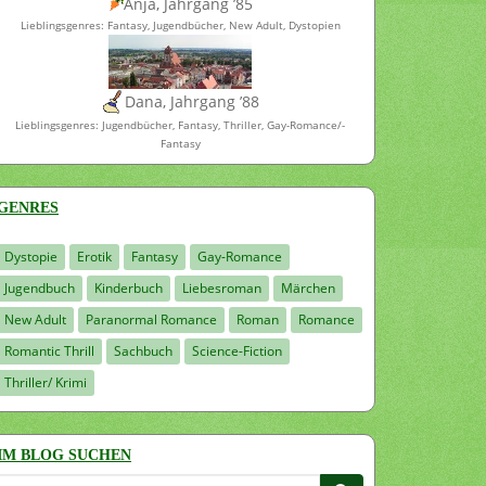
Anja, Jahrgang ’85
Lieblingsgenres: Fantasy, Jugendbücher, New Adult, Dystopien
Dana, Jahrgang ’88
Lieblingsgenres: Jugendbücher, Fantasy, Thriller, Gay-Romance/-
Fantasy
GENRES
Dystopie
Erotik
Fantasy
Gay-Romance
Jugendbuch
Kinderbuch
Liebesroman
Märchen
New Adult
Paranormal Romance
Roman
Romance
Romantic Thrill
Sachbuch
Science-Fiction
Thriller/ Krimi
IM BLOG SUCHEN
Suchen