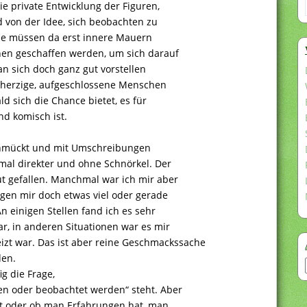
ie private Entwicklung der Figuren,
d von der Idee, sich beobachten zu
se müssen da erst innere Mauern
nen geschaffen werden, um sich darauf
an sich doch ganz gut vorstellen
enherzige, aufgeschlossene Menschen
d sich die Chance bietet, es für
d komisch ist.
chmückt und mit Umschreibungen
mal direkter und ohne Schnörkel. Der
ut gefallen. Manchmal war ich mir aber
gen mir doch etwas viel oder gerade
 einigen Stellen fand ich es sehr
ar, in anderen Situationen war es mir
eizt war. Das ist aber reine Geschmackssache
den.
g die Frage,
n oder beobachtet werden“ steht. Aber
tet oder ob man Erfahrungen hat, man