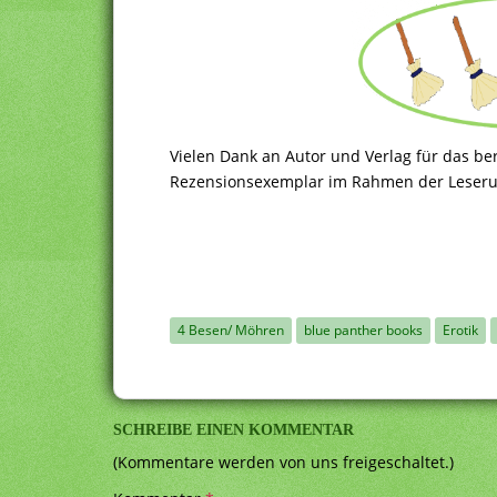
Vielen Dank an Autor und Verlag für das ber
Rezensionsexemplar im Rahmen der Leser
4 Besen/ Möhren
blue panther books
Erotik
SCHREIBE EINEN KOMMENTAR
(Kommentare werden von uns freigeschaltet.)