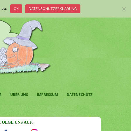
 zu.
OK
DATENSCHUTZERKLÄRUNG
E
ÜBER UNS
IMPRESSUM
DATENSCHUTZ
FOLGE UNS AUF: