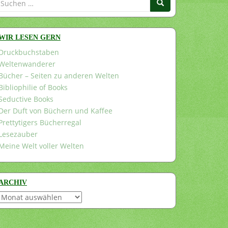
nach:
WIR LESEN GERN
Druckbuchstaben
Weltenwanderer
Bücher – Seiten zu anderen Welten
Bibliophilie of Books
Seductive Books
Der Duft von Büchern und Kaffee
Prettytigers Bücherregal
Lesezauber
Meine Welt voller Welten
ARCHIV
Archiv