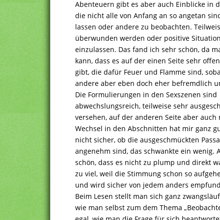
Abenteuern gibt es aber auch Einblicke in d
die nicht alle von Anfang an so angetan sin
lassen oder andere zu beobachten. Teilwei
überwunden werden oder positive Situatio
einzulassen. Das fand ich sehr schön, da m
kann, dass es auf der einen Seite sehr off
gibt, die dafür Feuer und Flamme sind, sobal
andere aber eben doch eher befremdlich un
Die Formulierungen in den Sexszenen sind
abwechslungsreich, teilweise sehr ausges
versehen, auf der anderen Seite aber auch 
Wechsel in den Abschnitten hat mir ganz g
nicht sicher, ob die ausgeschmückten Passa
angenehm sind, das schwankte ein wenig. An
schön, dass es nicht zu plump und direkt w
zu viel, weil die Stimmung schon so aufgeh
und wird sicher von jedem anders empfun
Beim Lesen stellt man sich ganz zwangsläufi
wie man selbst zum dem Thema „Beobachte
egal, wie man die Frage für sich beantwor