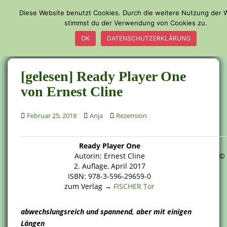
S
Diese Website benutzt Cookies. Durch die weitere Nutzung der 
k
stimmst du der Verwendung von Cookies zu.
TOGGLE
i
OK
DATENSCHUTZERKLÄRUNG
p
t
o
[gelesen] Ready Player One
m
a
von Ernest Cline
i
n
Februar 25, 2018
Anja
Rezension
c
o
n
Ready Player One
Autorin: Ernest Cline
© 
t
2. Auflage, April 2017
e
ISBN: 978-3-596-29659-0
n
zum Verlag →
FISCHER Tor
t
abwechslungsreich und spannend, aber mit einigen
Längen