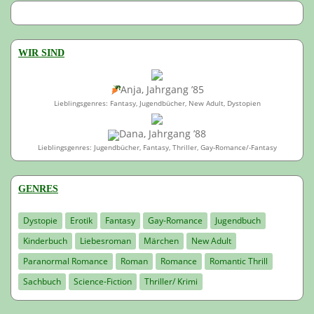
WIR SIND
Anja, Jahrgang ’85
Lieblingsgenres: Fantasy, Jugendbücher, New Adult, Dystopien
Dana, Jahrgang ’88
Lieblingsgenres: Jugendbücher, Fantasy, Thriller, Gay-Romance/-Fantasy
GENRES
Dystopie
Erotik
Fantasy
Gay-Romance
Jugendbuch
Kinderbuch
Liebesroman
Märchen
New Adult
Paranormal Romance
Roman
Romance
Romantic Thrill
Sachbuch
Science-Fiction
Thriller/ Krimi