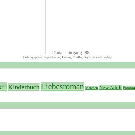
Dana, Jahrgang ’88
Lieblingsgenres: Jugendbücher, Fantasy, Thriller, Gay-Romance/-Fantasy
Liebesroman
ch
Kinderbuch
New Adult
Parano
Märchen