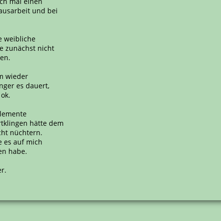
ich mal einen
ausarbeit und bei
e weibliche
e zunächst nicht
ten.
um wieder
nger es dauert,
 ok.
lelemente
tklingen hätte dem
cht nüchtern.
e es auf mich
en habe.
r.