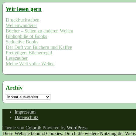
Wir lesen gern
Druckbuchstaben
Weltenwanderer
Bücher – Seiten zu anderen Welten
Bibliophilie of Books
Seductive Books
Der Duft von Büchern und Kaffee
Prettytigers Bücherregal
Lesezauber
Meine Welt voller Welten
Archiv
Archiv
Impressum
Datenschutz
Theme von
Colorlib
Powered by
WordPress
Diese Website benutzt Cookies. Durch die weitere Nutzung der Webs