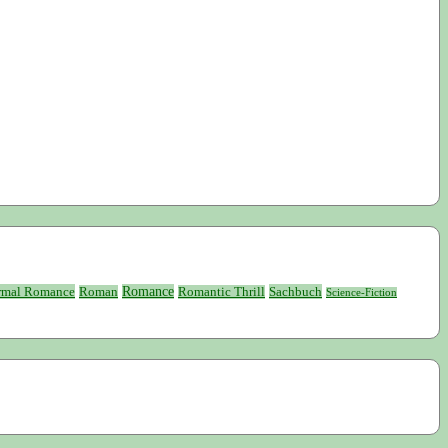
rmal Romance
Romance
Sachbuch
Roman
Romantic Thrill
Science-Fiction