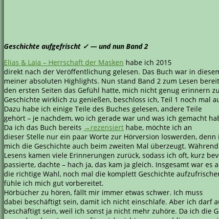
Geschichte aufgefrischt ✓ ― und nun Band 2
Elias & Laia – Herrschaft der Masken
habe ich 2015
direkt nach der Veröffentlichung gelesen. Das Buch war in diesem
meiner absoluten Highlights. Nun stand Band 2 zum Lesen bereit,
den ersten Seiten das Gefühl hatte, mich nicht genug erinnern z
Geschichte wirklich zu genießen, beschloss ich, Teil 1 noch mal a
Dazu habe ich einige Teile des Buches gelesen, andere Teile
gehört – je nachdem, wo ich gerade war und was ich gemacht ha
Da ich das Buch bereits
→rezensiert
habe, möchte ich an
dieser Stelle nur ein paar Worte zur Hörversion loswerden, denn i
mich die Geschichte auch beim zweiten Mal überzeugt. Während
Lesens kamen viele Erinnerungen zurück, sodass ich oft, kurz be
passierte, dachte – hach ja, das kam ja gleich. Insgesamt war es a
die richtige Wahl, noch mal die komplett Geschichte aufzufrisch
fühle ich mich gut vorbereitet.
Hörbücher zu hören, fällt mir immer etwas schwer. Ich muss
dabei beschäftigt sein, damit ich nicht einschlafe. Aber ich darf 
beschäftigt sein, weil ich sonst ja nicht mehr zuhöre. Da ich die 