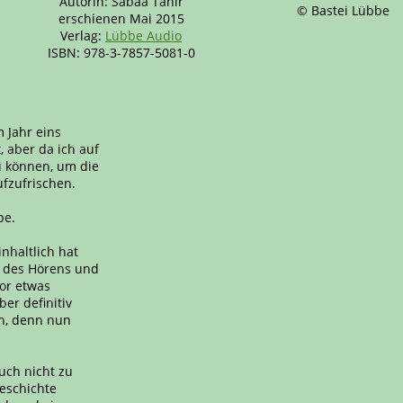
Autorin: Sabaa Tahir
© Bastei Lübbe
erschienen Mai 2015
Verlag:
Lübbe Audio
ISBN: 978-3-7857-5081-0
 Jahr eins
 aber da ich auf
u können, um die
ufzufrischen.
be.
nhaltlich hat
 des Hörens und
vor etwas
ber definitiv
en, denn nun
auch nicht zu
Geschichte