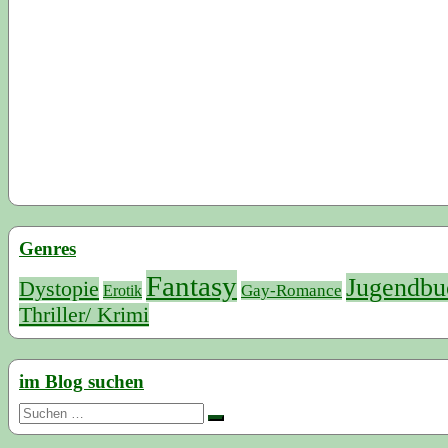
Genres
Fantasy
Jugendbu
Dystopie
Erotik
Gay-Romance
Thriller/ Krimi
im Blog suchen
Suchen
nach: