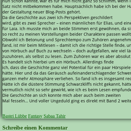
nun schon kannte, war es für mich nicht ganz so schlimm, wenn 
Satz nicht mitbekommen habe. Hauptsächlich habe ich bei der H
der Gestaltung neuer Blog-Posts gehört.
Da die Geschichte aus zwei Ich-Perspektiven geschildert
wird, gibt es zwei Sprecher – einen männlichen für Elias, und ein
für Laia. Ich musste mich an beide Stimmen erst gewöhnen, da si
so recht zu meinen Vorstellungen beider Charaktere passen woll
Obwohl ich Betonung und Sprechtempo zum Zuhören angenehm
fand, ist mir beim Mitlesen – damit ich die richtige Stelle finde, 
von Hörbuch auf Buch zu wechseln – doch aufgefallen, wie viel lä
zuzuhören, als selbst zu lesen. Zum Zuhören war es aber absolut
Es handelt sich hierbei um ein Hörbuch. Allerdings finde
ich, dass die Geschichte ganz viel Potential für ein paar Hörspie
hätte. Hier und da das Geräusch aufeinanderschlagender Schwer
ganzen mehr Atmosphäre verliehen. So fand ich es insgesamt re
Hätte ich die düstere Stimmung Schwarzkliffs nicht gekannt, hätt
vermutlich nicht so sehr gewirkt, wie ich es beim Lesen empfund
Die Geschichte an sich konnte mich aber auch beim zweiten
Mal fesseln… Und voller Ungeduld ging es direkt mit Band 2 weite
Bastei Lübbe
Fantasy
Sabaa Tahir
Schreibe einen Kommentar