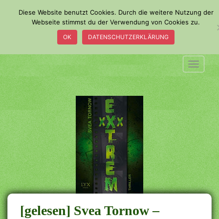
S
Diese Website benutzt Cookies. Durch die weitere Nutzung der
k
Webseite stimmst du der Verwendung von Cookies zu.
i
OK
DATENSCHUTZERKLÄRUNG
p
t
o
TOGGLE
m
a
i
n
c
o
n
t
e
n
t
[gelesen] Svea Tornow –