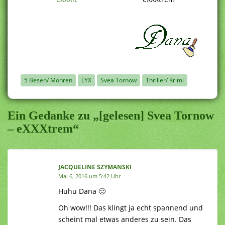
5 Besen/ Möhren
LYX
Svea Tornow
Thriller/ Krimi
Ein Gedanke zu „[gelesen] Svea Tornow
– eXXXtrem“
JACQUELINE SZYMANSKI
Mai 6, 2016 um 5:42 Uhr
Huhu Dana 🙂
Oh wow!!! Das klingt ja echt spannend und
scheint mal etwas anderes zu sein. Das