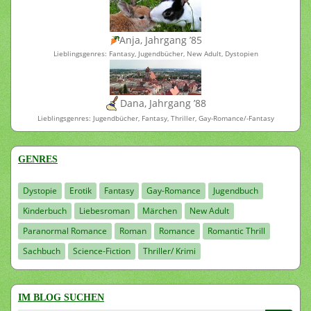
Anja, Jahrgang ’85
Lieblingsgenres: Fantasy, Jugendbücher, New Adult, Dystopien
Dana, Jahrgang ’88
Lieblingsgenres: Jugendbücher, Fantasy, Thriller, Gay-Romance/-Fantasy
GENRES
Dystopie
Erotik
Fantasy
Gay-Romance
Jugendbuch
Kinderbuch
Liebesroman
Märchen
New Adult
Paranormal Romance
Roman
Romance
Romantic Thrill
Sachbuch
Science-Fiction
Thriller/ Krimi
IM BLOG SUCHEN